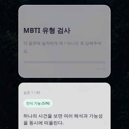
MBTI
MBTI 유형 검사
유
각 질문에 솔직하게 예 / 아니오 로 답해주세
형
요.
검
0 / 40
사
질문 1 / 40
인식 기능 (S/N)
하나의 사건을 보면 여러 해석과 가능성
을 동시에 떠올린다.