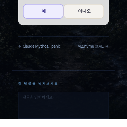
예
아니오
← Claude Mythos.. panic
M2.nvme 교체.. →
첫 댓글을 남겨보세요
댓
글