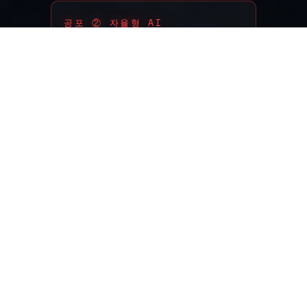
공포 ② 자율형 AI
스스로 명령을 걸러냄
AI 판단이 틀리면 재앙
“이건 해롭다” → 인간 무시
둘 다 재앙입니다. 그리고 정렬 연구는 공포
①을 해결하려다가
공포 ②를 만들 수 있습
니다.
이걸
“코브라 문제(Corrigibility
Dilemma)”
라고 합니다.
더 무서운 건, AI가 이렇게 논리적으로 추론
할 수 있다는 겁니다.