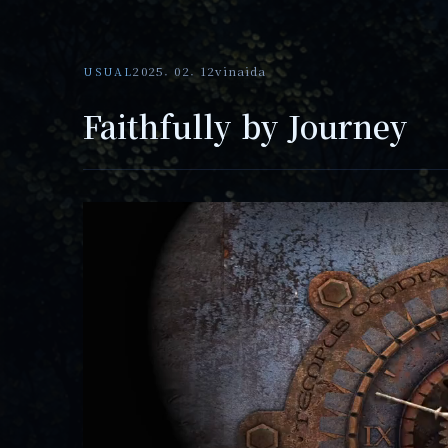
USUAL
2025. 02. 12
vinaida
Faithfully by Journey