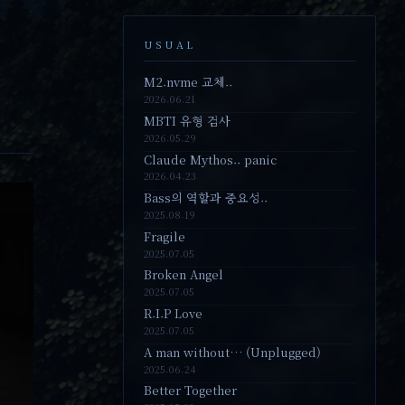
USUAL
M2.nvme 교체..
2026.06.21
MBTI 유형 검사
2026.05.29
Claude Mythos.. panic
2026.04.23
Bass의 역할과 중요성..
2025.08.19
Fragile
2025.07.05
Broken Angel
2025.07.05
R.I.P Love
2025.07.05
A man without… (Unplugged)
2025.06.24
Better Together