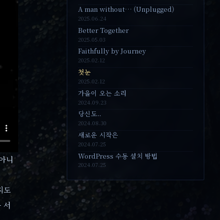
A man without… (Unplugged)
2025.06.24
Better Together
2025.05.03
Faithfully by Journey
2025.02.12
첫눈
2025.02.12
가을이 오는 소리
2024.09.23
당신도..
2024.08.30
새로운 시작은
2024.07.25
WordPress 수동 설치 방법
 아니
2024.07.25
지도
 서