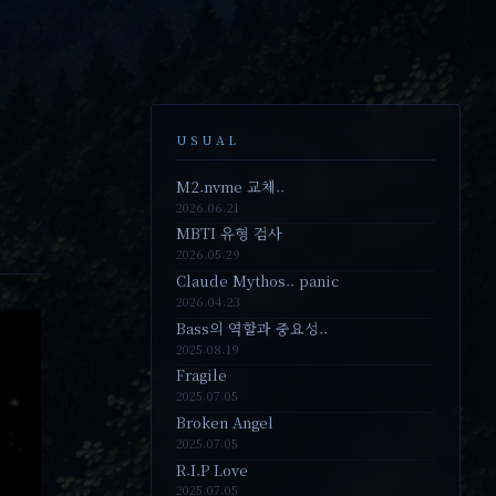
USUAL
M2.nvme 교체..
2026.06.21
MBTI 유형 검사
2026.05.29
Claude Mythos.. panic
2026.04.23
Bass의 역할과 중요성..
2025.08.19
Fragile
2025.07.05
Broken Angel
2025.07.05
R.I.P Love
2025.07.05