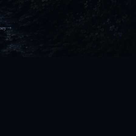
rney →