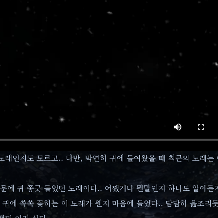
 노래인지도 모르고.. 다만, 막연히 귀에 들여왔을 때 최근의 노래는
때문에 귀 쫑긋 들었던 노래이다.. 어쨌거나 뭔말인지 하나도 알아듣
귀에 쏙쏙 꽂히는 이 노래가 웬지 마음에 들었다.. 담담히 읊조리듯