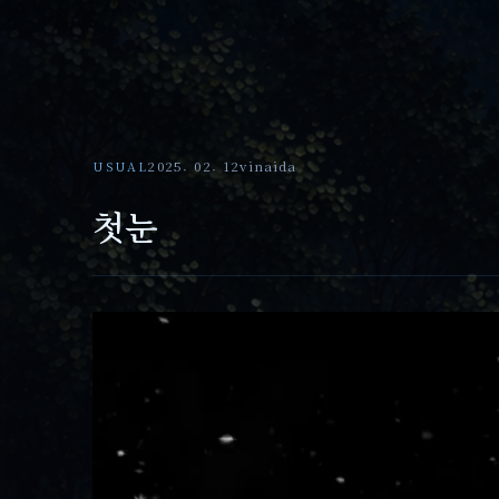
USUAL
2025. 02. 12
vinaida
첫눈