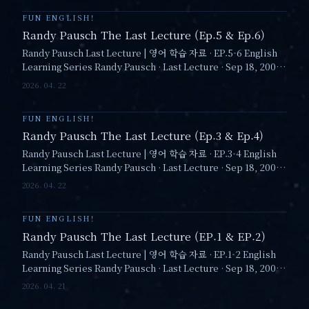
FUN ENGLISH!
Randy Pausch The Last Lecture (Ep.5 & Ep.6)
Randy Pausch Last Lecture | 영어 학습 자료 · EP.5-6 English
Learning Series Randy Pausch · Last Lecture · Sep 18, 2007 ·
Carnegie Mellon 명연설로 배우는 영어 · Vol.…
2026. 04. 22
FUN ENGLISH!
Randy Pausch The Last Lecture (Ep.3 & Ep.4)
Randy Pausch Last Lecture | 영어 학습 자료 · EP.3-4 English
Learning Series Randy Pausch · Last Lecture · Sep 18, 2007 ·
Carnegie Mellon 명연설로 배우는 영어 · Vol.…
2026. 04. 22
FUN ENGLISH!
Randy Pausch The Last Lecture (EP.1 & EP.2)
Randy Pausch Last Lecture | 영어 학습 자료 · EP.1-2 English
Learning Series Randy Pausch · Last Lecture · Sep 18, 2007 ·
Carnegie Mellon 명연설로 배우는 영어 · Vol.…
2026. 04. 21