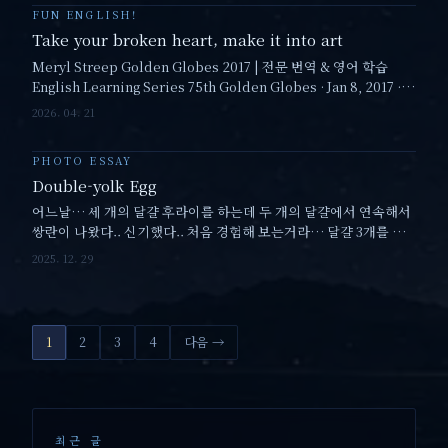
FUN ENGLISH!
Take your broken heart, make it into art
Meryl Streep Golden Globes 2017 | 전문 번역 & 영어 학습
English Learning Series 75th Golden Globes · Jan 8, 2017 ·
Cecil B. DeMille Award 명연설로 배우는 영어 ·…
2026. 04. 21
PHOTO ESSAY
Double-yolk Egg
어느날… 세 개의 달걀 후라이를 하는데 두 개의 달걀에서 연속해서
쌍란이 나왔다.. 신기했다.. 처음 경험해 보는거라… 달걀 3개를 깨
서 그 중에 2개가 쌍란일 확률을 이항분포 방정식으로 풀어 그 확률
2025. 12. 29
을 계산하면,…
1
2
3
4
다음 →
최근 글