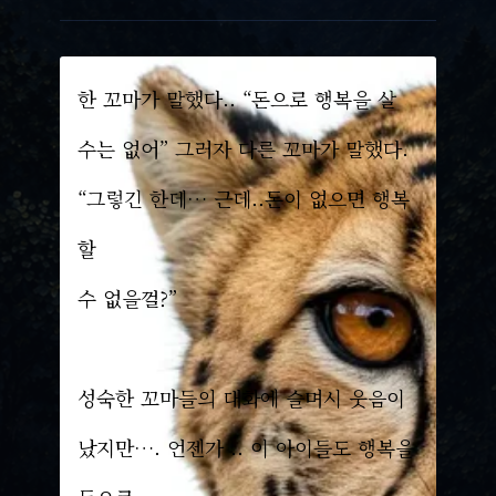
한 꼬마가 말했다.. “돈으로 행복을 살
수는 없어” 그러자 다른 꼬마가 말했다.
“그렇긴 한데… 근데..돈이 없으면 행복
할
수 없을껄?”
성숙한 꼬마들의 대화에 슬며시 웃음이
났지만…. 언젠가 .. 이 아이들도 행복을