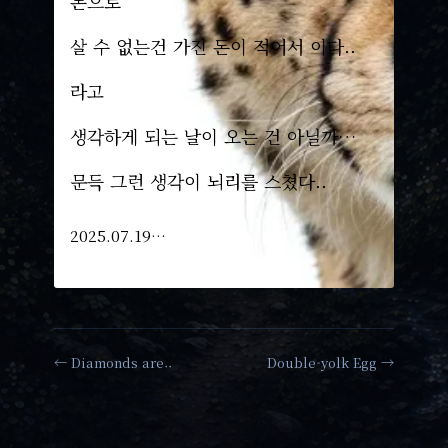
돈으로
살 수 없는건 가진 돈이 적어서 이다..
라고
생각하게 되는 날이 오는 건 아닐까…
문득 그런 생각이 뇌리를 스쳤다..
2025.07.19…
← Diamonds are..
Double-yolk Egg →