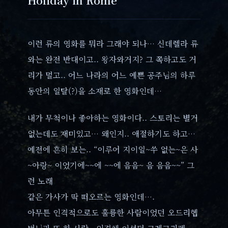
이런 류의 영화를 뭐라 그래야 되나… 신데렐라 류
와는 완전 반대이고.. 왕자와거지? 그 쪽하고도 거
리가 멀고.. 어느 나라의 어느 예쁜 공주님의 하루
동안의 일탈(?)을 소재로 한 영화인데…
내가 무척이나 좋아하는 영화이다.. 스토리는 별거
없는데도 재미있고… 왜인지.. 애절하기도 하고…
예전에 흔히 보는.. “이루어 지이일~쑤 없는~은 사
~아랑~ 이었기에~~에 ~~에 음음~ 음 음음~~” 그
런 노래
같은 가사가 딱 떠오르는 영화인데….
아무튼 인격적으로도 훌륭한 사람이었던 오드리헵
번님과 또 한 사람.. 인격체 이셨던 그레고리펙…