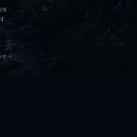
기억
온다
오면 →