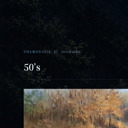
SHAMED
2024. 07. 26
vinaida
50’s