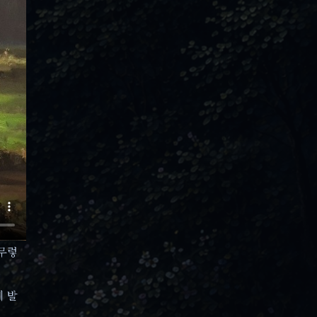
아무렇
에 발