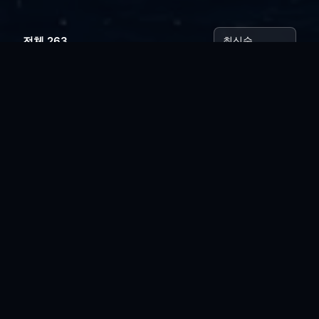
전체 263
꿈에 본 재벌..
vi*****
|
2026.08.03
|
추천 0
|
조회 14
오늘의 나는..
vi*****
|
2026.07.28
|
추천 0
|
조회 20
싸구려 만년필
vi*****
|
2026.07.21
|
추천 0
|
조회 31
아픈와중에.. 리팩토링....
vi*****
|
2026.07.16
|
추천 0
|
조회 31