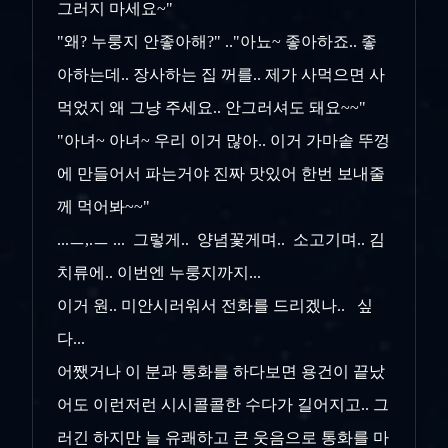
그러지 마세요~"
"왜? 누룽지 안좋아해?" .."아뇨~ 좋아하죠.. 좋
아하는데.. 장사하는 집 꺼를.. 제가 사먹으면 사
먹었지 왜 그냥 주세요.. 안그러셔도 돼요~~"
"아녀~ 아녀~ 우리 이거 많아.. 이거 가마솥 뚜껑
에 만들어서 파는거야 진짜 맛있어 한번 보내줄
께 먹어봐~~"
...ㅡ,.ㅡ ... 그렇게.. 양념꽃게며.. 소고기며.. 김
치류에.. 이번엔 누룽지까지...
이거 원.. 미안시러워서 전화를 드리겠나.. 싶
다...
어쨌거나 이 분과 통화를 하다보면 용건이 끝났
어도 이런저런 시시콜콜한 수다가 길어지고.. 그
러긴 하지만 늘 유쾌하고 큰 웃음으로 통화를 마