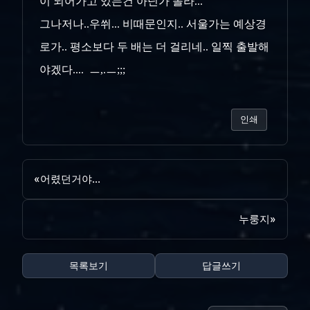
이 되어가고 있는건 아닌가 몰라...
그나저나..우쒸... 비때문인지.. 서울가는 예상경
로가.. 평소보다 두 배는 더 걸리네.. 일찍 출발해
야겠다.... ㅡ,.ㅡ;;;
인쇄
«
어렸던거야...
누룽지
»
목록보기
답글쓰기