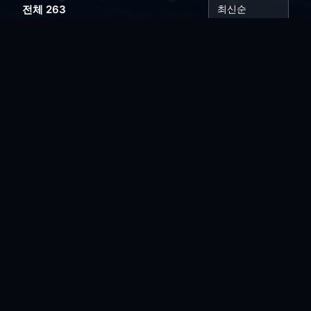
전체 263
꿈에 본 재벌..
vi*****
|
2026.08.03
|
추천 0
|
조회 14
오늘의 나는..
vi*****
|
2026.07.28
|
추천 0
|
조회 20
싸구려 만년필
vi*****
|
2026.07.21
|
추천 0
|
조회 31
아픈와중에.. 리팩토링....
vi*****
|
2026.07.16
|
추천 0
|
조회 31
소금 뿌리고 싶은...
vi*****
|
2026.07.08
|
추천 0
|
조회 40