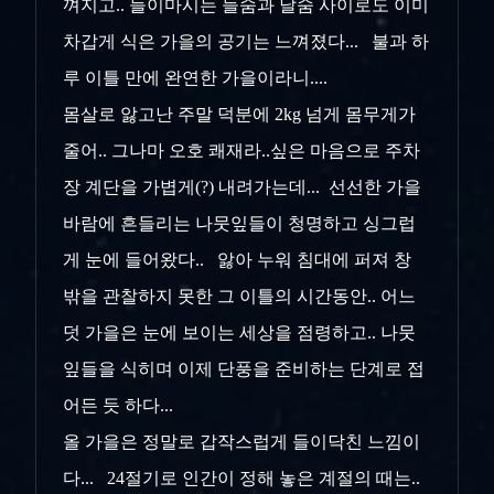
껴지고.. 들이마시는 들숨과 날숨 사이로도 이미
차갑게 식은 가을의 공기는 느껴졌다... 불과 하
루 이틀 만에 완연한 가을이라니....
몸살로 앓고난 주말 덕분에 2kg 넘게 몸무게가
줄어.. 그나마 오호 쾌재라..싶은 마음으로 주차
장 계단을 가볍게(?) 내려가는데... 선선한 가을
바람에 흔들리는 나뭇잎들이 청명하고 싱그럽
게 눈에 들어왔다.. 앓아 누워 침대에 퍼져 창
밖을 관찰하지 못한 그 이틀의 시간동안.. 어느
덧 가을은 눈에 보이는 세상을 점령하고.. 나뭇
잎들을 식히며 이제 단풍을 준비하는 단계로 접
어든 듯 하다...
올 가을은 정말로 갑작스럽게 들이닥친 느낌이
다... 24절기로 인간이 정해 놓은 계절의 때는..