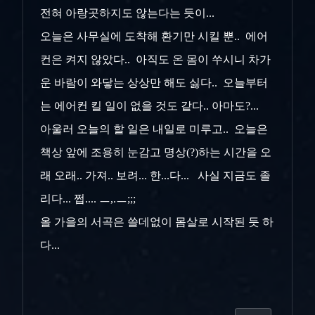
전혀 아랑곳하지도 않는다는 듯이...
오늘은 사무실에 도착해 환기만 시킬 뿐.. 에어
컨은 켜지 않았다.. 아직도 온 몸이 쑤시니 차가
운 바람이 와닿는 상상만 해도 싫다.. 오늘부터
는 에어컨 킬 일이 없을 것도 같다.. 아마도?...
아울러 오늘의 할 일은 내일로 미루고.. 오늘은
책상 앞에 조용히 눈감고 명상(?)하는 시간을 오
래 오래.. 가져.. 보려... 한...다... 사실 지금도 졸
리다... 쩝.... ㅡ,.ㅡ;;;
올 가을의 서곡은 쓸데없이 몸살로 시작된 듯 하
다...