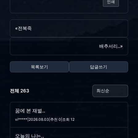
인쇄
«
전복죽
배추서리..
»
목록보기
답글쓰기
전체 263
꿈에 본 재벌..
vi*****
|
2026.08.03
|
추천 0
|
조회 12
오늘의 나는..