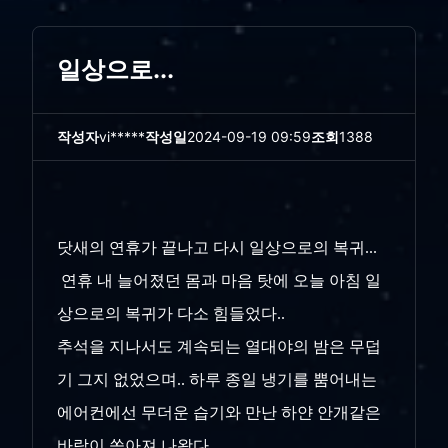
일상으로...
작성자
vi*****
작성일
2024-09-19 09:59
조회
1388
닷새의 연휴가 끝나고 다시 일상으로의 복귀...
연휴 내 늘어졌던 몸과 마음 탓에 오늘 아침 일
상으로의 복귀가 다소 힘들었다..
추석을 지나서도 계속되는 열대야의 밤은 무덥
기 그지 없었으며.. 하루 종일 냉기를 뿜어내는
에어컨에선 무더운 습기와 만난 하얀 안개같은
바람이 쏟아져 나왔다..