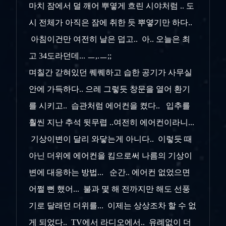
마치 잠에서 덜 깨어 뿌옇게 흐린 시야처럼 .. 도
시 전체가 아직은 잠에 취한 듯 뿌옇기만 하다..
아침이건만 여전히 날은 덥고.. 아.. 오늘은 최
고 34도라던데... ㅡ,.ㅡ;;
며칠간 갇혀있던 퀘퀘하고 습한 공기가 사무실
안에 가득하다.. 으레 그렇듯 창문을 열어 환기
를 시키고.. 습관처럼 에어컨을 켰다.. 입추를
훨씬 지난 추석 뒷무렵 ..여전히 에어컨이라니...
기상이변이 달리 와닿는게 아니다.. 이렇듯 때
아닌 더위에 에어컨을 킴으로써 나름의 기상이
변에 대응하는 방법... 순간.. 에어컨 없었으면
어쩔 뻔 했어... 불과 몇 해 전까지만 해도 선풍
기로 달래던 더위를... 이제는 상상조차 할 수 없
게 되었다.. TV에서 라디오에서.. 유례없이 더