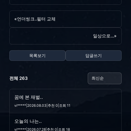
«
언더씽크..필터 교체
일상으로...
»
목록보기
답글쓰기
전체 263
꿈에 본 재벌..
vi*****
|
2026.08.03
|
추천 0
|
조회 11
오늘의 나는..
vi*****
|
2026.07.28
|
추천 0
|
조회 18