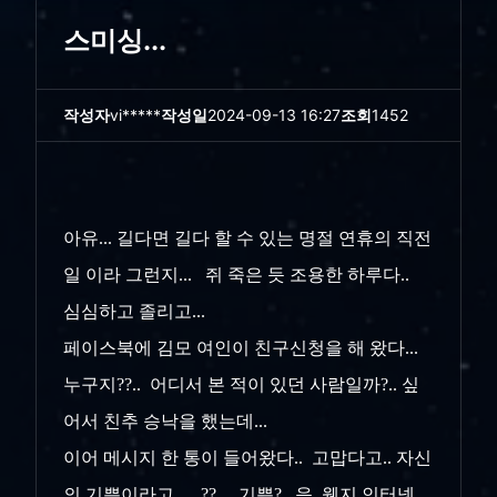
스미싱...
작성자
vi*****
작성일
2024-09-13 16:27
조회
1452
아유... 길다면 길다 할 수 있는 명절 연휴의 직전
일 이라 그런지... 쥐 죽은 듯 조용한 하루다..
심심하고 졸리고...
페이스북에 김모 여인이 친구신청을 해 왔다...
누구지??.. 어디서 본 적이 있던 사람일까?.. 싶
어서 친추 승낙을 했는데...
이어 메시지 한 통이 들어왔다.. 고맙다고.. 자신
의 기쁨이라고... ??... 기쁨?.. 음. 웬지 인터넷