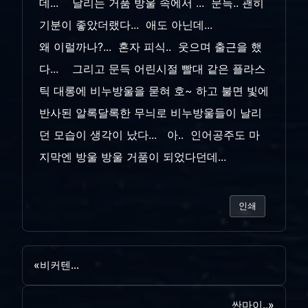
데... 날리는 거품 방울 속에서 ... 문득.. 괜히
기분이 좋았더랬다... 애도 아닌데...
왜 이럴까나?... 혼자 피식.. 웃으며 출근을 했
다... 그리고 문득 어린시절 빨대 같은 플라스
틱 대롱에 비누방울을 묻혀 호~ 하고 불면 빛에
반사된 알록달록한 무늬로 비누방울들이 날리
던 모습이 생각이 났다... 아.. 인어공주도 마
지막엔 방울 방울 거품이 되었다던데...
인쇄
«
비커텐...
싼마이..
»