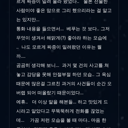
르게 짜증이 밀려 올라 왔었다.. 물론 선물한
사람이야 좋은 맘으로 그리 했으리라는 걸 알고
는 있지만...
통화 내용을 들으면서... 베푸는 것 보다.. 그저
무엇이 생겨서 해맑게(?) 좋아라 하는 모습에
.. 나도 모르게 짜증이 밀려왔던 이유는 뭘
까....
곰곰히 생각해 보니... 과거 몇 건의 사고를 쳐
놓고 감당을 못해 안절부절 하던 모습.. 그 욕심
때문에 많은걸 그르친 과거의 사건들이 순간 오
버랩 되어 떠올랐기 때문이었다...
에휴.. 더 이상 말을 해본들... 하고 맛있게 드
시라고 알았다고 무뚝뚝하게 전화를 끊었는
데... 가끔 저런 모습을 볼 때 마다.. 마음 한