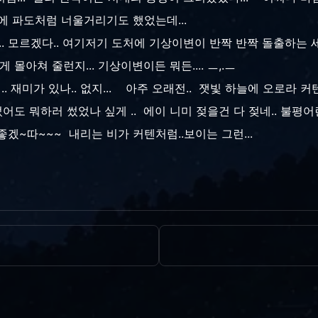
에 파도처럼 너울거리기도 했었는데...
.. 모르겠다.. 여기저기 도처에 기상이변이 반짝 반짝 돌출하는 세
몰아쳐 줄런지... 기상이변이든 뭐든.... ㅡ,.ㅡ
 재미가 있나.. 없지... 아주 오래전.. 잿빛 하늘에 오로라
 썼어도 뭐하러 썼었나 싶게 .. 에이 니미 젖을건 다 젖네.. 불평
 좋겠~따~~~ 내리는 비가 커텐처럼..보이는 그런...