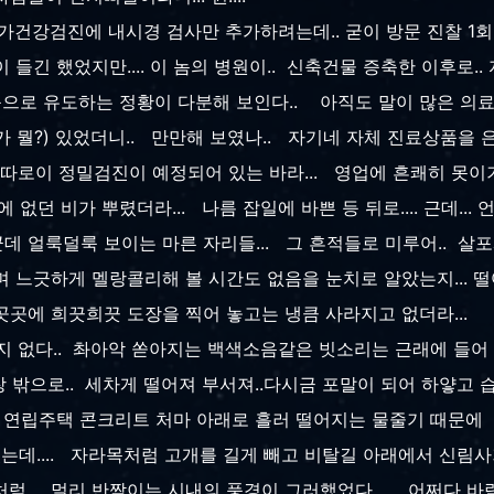
국가건강검진에 내시경 검사만 추가하려는데.. 굳이 방문 진찰 1회
 들긴 했었지만.... 이 놈의 병원이.. 신축건물 증축한 이후로.
품으로 유도하는 정황이 다분해 보인다.. 아직도 말이 많은 의
가 뭘?) 있었더니.. 만만해 보였나.. 자기네 자체 진료상품을 
또 따로이 정밀검진이 예정되어 있는 바라... 영업에 흔쾌히 못이기는
 없던 비가 뿌렸더라... 나름 잡일에 바쁜 등 뒤로.... 근데...
언
군데 얼룩덜룩 보이는 마른 자리들... 그 흔적들로 미루어.. 살포
며 느긋하게 멜랑콜리해 볼 시간도 없음을 눈치로 알았는지... 떨어
 곳곳에 희끗희끗 도장을 찍어 놓고는 냉큼 사라지고 없더라...
 그지 없다.. 촤아악 쏟아지는 백색소음같은 빗소리는 근래에 들어 
 창 밖으로.. 세차게 떨어져 부서져..다시금 포말이 되어 하얗고
는 연립주택 콘크리트 처마 아래로 흘러 떨어지는 물줄기 때문에 
는데.... 자라목처럼 고개를 길게 빼고 비탈길 아래에서 신림사
처럼... 멀리 반짝이는 시내의 풍경이 그러했었다... 어쩌다 바람