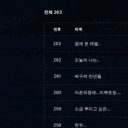
전체 263
번호
제목
263
꿈에 본 재벌..
262
오늘의 나는..
261
싸구려 만년필
260
아픈와중에.. 리팩토링....
259
소금 뿌리고 싶은...
258
한우...