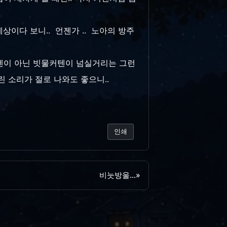
상이다 보니.. 언젠가 .. 노아의 방주
 커텐이 아닌 빗물커텐이 넘실거리는 그런
어린 소리가 절로 나와도 좋으니..
인쇄
비눗방울...
»