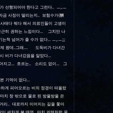
가 선행되어야 한다고 그런다.. ㅡ,.ㅡ
. 자금 사정이 딸리는지.. 보험수가(酬
료사태다 뭐다 해서 의료인들이 고생이
은근히 권하는 느낌이다... 그치만 나
척 넘어가 줄 수가 없다... ㅡ,.ㅡ;;;
제 왔데..그래.... 도둑비가 다녀간
시 비가 다녀갔음을 알았다...
지고... 흐르는.. 소리도 없이... 그
본 기억이 없다...
 습하게 피어오르는 비의 정경이 떠올랐
마치 창 밖으로 물로 된 방울방울 은
거리.. 대로까지 이어지는 길을 쫓아
이 세차게 불 때면.. 마치 커텐처럼 움