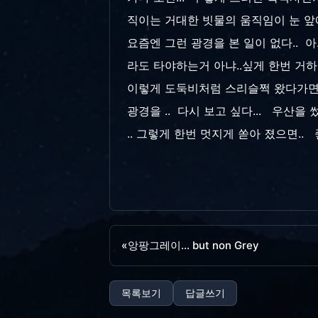
직이는 거대한 빗물의 움직임이 눈 앞
요즘엔 그런 광경을 본 일이 없다.. 아
라도 타야하는거 아냐..싶게 한번 거하게 
이렇게 도둑비처럼 스리슬쩍 왔다가면..
광경을 .. 다시 보고 싶다... 우산을
.. 그렇게 한번 멋지게 쏟아 졌으면..
«
앙팡그레이... but non Grey
목록보기
답글쓰기