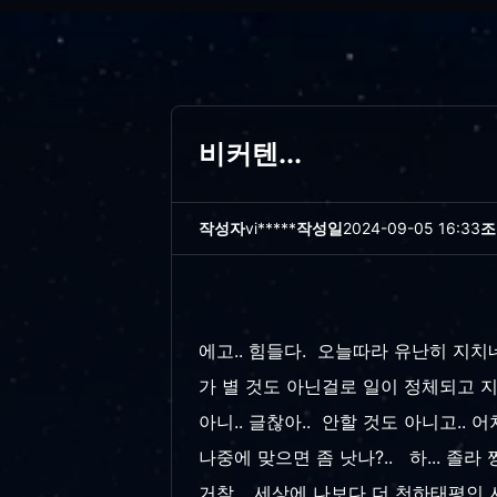
비커텐...
작성자
vi*****
작성일
2024-09-05 16:33
조
에고.. 힘들다. 오늘따라 유난히 지치네
가 별 것도 아닌걸로 일이 정체되고 지체
아니.. 글찮아.. 안할 것도 아니고..
나중에 맞으면 좀 낫나?.. 하... 졸라 짱
거참.. 세상에 나보다 더 천하태평인 사