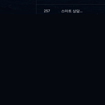
257
스마트 상담...
256
늑대와 양...
255
간장게장..
254
양반과 노비..