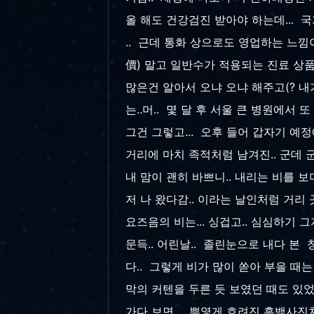
올 해도 건강검진 받아야 하는데... 
.. 근데 통화 상으로도 영업하는 느낌이
價) 말고 일반수가 적용되는 진료 상
많은건 알아서 오냐 오냐 해주고(? 내
는..머.. 몇 달 후 서울 큰 병원에서 
그건 그렇고... 오후 들어 갑자기 예정에
거리에 마치 족적처럼 남겨진.. 군데 
내 맘이 괜히 바쁘니.. 내리는 비를 보
저 나 왔다감.. 이라는 날인처럼 거리
요즈음의 비는... 싱겁고.. 심심하기
문득.. 어린날.. 졸린눈으로 내다 본
다.. 그렇게 비가 많이 쏟아 부을 때
막의 커텐을 두른 듯 보였던 때도 있었
가다 보면... 뿌옇게 흐려진 흑백사진