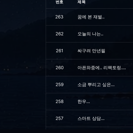
번호
제목
263
꿈에 본 재벌..
262
오늘의 나는..
261
싸구려 만년필
260
아픈와중에.. 리팩토링....
259
소금 뿌리고 싶은...
258
한우...
257
스마트 상담...