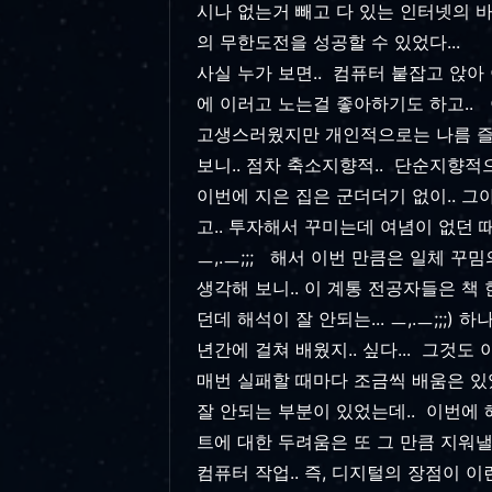
시나 없는거 빼고 다 있는 인터넷의 바
의 무한도전을 성공할 수 있었다...
사실 누가 보면.. 컴퓨터 붙잡고 앉아 
에 이러고 노는걸 좋아하기도 하고.. 이
고생스러웠지만 개인적으로는 나름 즐겁기
보니.. 점차 축소지향적.. 단순지향적으
이번에 지은 집은 군더더기 없이.. 그
고.. 투자해서 꾸미는데 여념이 없던 
ㅡ,.ㅡ;;; 해서 이번 만큼은 일체 꾸
생각해 보니.. 이 계통 전공자들은 책
던데 해석이 잘 안되는... ㅡ,.ㅡ;;;
년간에 걸쳐 배웠지.. 싶다... 그것도 
매번 실패할 때마다 조금씩 배움은 있
잘 안되는 부분이 있었는데.. 이번에 
트에 대한 두려움은 또 그 만큼 지워낼
컴퓨터 작업.. 즉, 디지털의 장점이 이