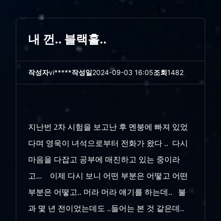
내 껀.. 블랙홀..
작성자
vi*****
작성일
2024-09-03 16:05
조회
1482
지난번 2차 시험을 보고난 후 멘붕에 빠져 있었
다며 영욱이 녀석으로부터 전화가 왔다 .. 다시
마음을 다잡고 공부에 매진하고 있는 중이라
고... 이제 다시 보니 어떤 부분은 어떻고 어떤
부분은 어떻고.. 머라 머라 얘기를 하는데.. 불
과 몇 년 전이었는데도 ..들어는 본 것 같은데..