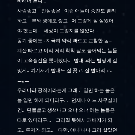
바래어 본다...
사람좋고.. 인심좋은.. 이런 애들이 승진도 빨리
하고.. 부와 명예도 쌓고.. 머 그렇게 잘 살았어
야 했는데.. 세상이 그렇지를 않았다...
동기 중에도.. 지극히 약삭 빠르고 교활한 놈...
계산 빠르고 이리 저리 착착 잘도 붙어먹는 놈들
이 고속승진을 했더랬다.. 빨대..라는 별명에 걸
맞게.. 여기저기 빨대도 잘 꽂고..잘 빨아먹고...
ㅡ,,ㅡ
우리나라 공직이라는게 그래.. 일만 하는 놈은
늘 일만 하게 되더라구... 언제나 어느 사무실이
건.. 단물빨고 생색내고 오냐 오냐 하는 놈들은
따로 있더라구... 그러질 못해서 패배자가 되
고.. 루저가 되고... 다만, 얘나 나나 그리 살았던