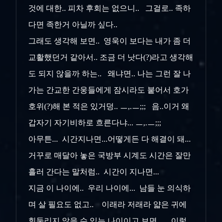
것에 대한.. 피차 후회는 없으니.. 그걸로.. 족하
다면 족한거 아닐까 싶다..
그래도 생각해 보면.. 영욱이 보다는 내가 좀 더
교활했던거 같아서.. 조금 더 낫다(?)라고 생각해
도 되지 않을까 하는.. 왜냐면.. 나는 그런 잘 나
가는 간교한 간웅들에게 잠시라도 붙어서 호가
호위(?)해 본 적은 있거덩.. ㅡ,.ㅡ;;; 음..이거 왜
갑자기 자기비하로 흐른다냐... ㅡ,.ㅡ;;;
아무튼... 시간지나면...어떻게든 다 해결이 돼...
거꾸로 매달아 놓은 국방부 시계도 시간은 잘만
흘러 간다는 말처럼.. 시간이 지나면...
지금 이 나이에.. 우리 나이에... 남들 눈 의식하
며 살 필요도 없고.. 이래라 저래라 얇은 귀에
휘둘리지 않을 수 있는 나이이고 보면... 이렇