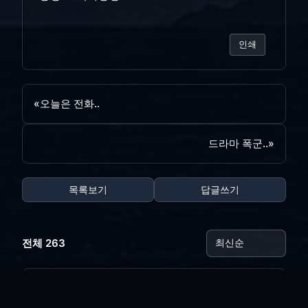
인쇄
«
오늘은 전화..
드라마 폭군..
»
목록보기
답글쓰기
전체 263
꿈에 본 재벌..
vi*****
|
2026.08.03
|
추천 0
|
조회 12