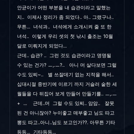
안균이가 어떤 부분을 내 습관이라고 말했는
지.. 이제사 정리가 좀 되었다.. 아.. 그랬구나..
무튼... 녀석과.. 녀석에게 소개시켜 줄 또 한
녀석.. 이렇게 우리 셋의 첫 낚시 출조는 10월
달로 미뤄지게 되었다...
근데.. 습관? .. 그런 것도 습관이라고 명명될
수 있는 건가? ㅡ,.ㅡ?.. 아니 머 살다보면 그럴
수도 있찌~.. 별 쓰잘데기 없는 지적을 해서..
십대시절 중반기에 이르기 까지 거슬러 숱한 세
월들을 다 뒤집어 보게 만들어 만들기를.. ㅡ,.ㅡ
+ ... 근데..머 그럴 수도 있찌.. 암암.. 잘못
된 건 아니잖아? 누이좋고 매부좋고 님도 따고
뽕도 따고..아니..님도 보고인가??. 아무튼 기타
등등... 기타등등...