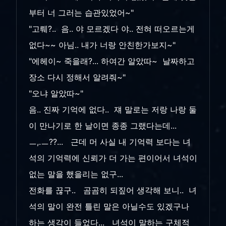
부터 너 그러는 습관있었어~"
"고뤠?.. 음.. 야 모르겠다 야.. 전혀 떠오르는게
없다~~ 아님.. 내가 너랑 안친한가보지~"
"에헤이~ 죽을래?... 하여간 알았따~ 날짜하고
장소 다시 정해서 알려줘~"
"오냐 알았따~"
음.. 진짜 기억에 없다.. 쟤 말로는 저랑 나랑 둘
이 만나기로 한 날이면 종종 그랬다는데...
ㅡ,.ㅡ??... 근데 머 사실 내 기억력 보다는 녀
석의 기억력에 신뢰가 더 가는 편이어서 녀석이
없는 말을 했을리는 없구...
전화를 끊구.. 곰곰히 되짚어 생각해 보니.. 녀
석의 말이 완전 틀린 말은 아닐수도 있겠구나
하는 생각이 들었다... 녀석이 말하는 구체적