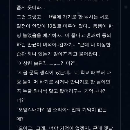
줍게 웃더라...
그건 그렇고... 9월에 가기로 한 낚시는 서로
일정이 안맞아 10월로 미루어 졌다.. 동행이 한
명 늘었음을 얘기하자.. 머 좋다고 흔쾌히 동의
하던 안균이 녀석이..갑자기.. "근데 너 이상한
습관 하나 있는거 알아?" 라고 물어왔다..
"이상한 습관?.. ㅡ,.ㅡ? 머?"
"지금 문득 생각이 났는데.. 너 학교 때부터 나
랑 둘이 머 하기로 하거나 만나기로 한 날이면
꼭 누굴 하나씩 달고 왔더라구~ 기억나냐?
너?"
"오잉?..내가? 뭔 소리여~ 전혀 기억이 없는
데?"
"으이그.. 그래.. 너야 기억이 없겠지.. 근데 옛날