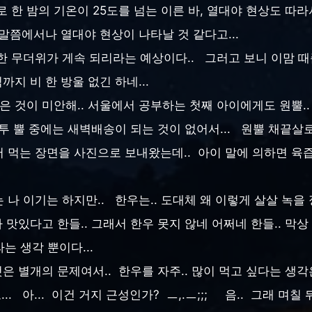
로 한 밤의 기온이 25도를 넘는 이른 바, 열대야 현상도 따
말쯤에서나 열대야 현상이 나타날 것 같다고...
한 무더위가 게속 되리라는 예상이다.. 그러고 보니 이맘 
까지 비 한 방울 없긴 하네...
은 것이 미안해.. 서울에서 공부하는 첫째 아이에게도 원뿔..
 투 뿔 중에는 새벽배송이 되는 것이 없어서... 원뿔 채끝살로
 먹는 장면을 사진으로 보내왔는데.. 아이 말에 의하면 육즙 
나 이기는 하지만.. 한우는.. 도대체 왜 이렇게 살살 녹을 
맛있다고 한들.. 그래서 한우 못지 않네 어쩌네 한들.. 막상
라는 생각 뿐이다...
은 별개의 문제여서.. 한우를 자주.. 많이 먹고 싶다는 생각은.
... 아... 이건 거지 근성인가? ㅡ,.ㅡ;;; 음.. 그래 며