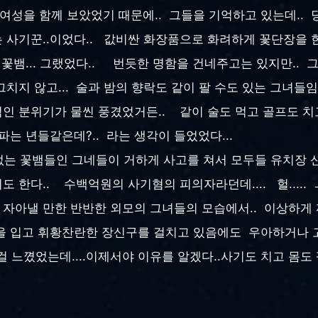
 여성을 함께 보았었기 때문에.. 그들을 기억하고 있는데.. 
없는 사기꾼..이었다.. 값비싼 화장품으로 화려하게 꽃단장을
는 꽃뱀... 그랬었다.. 번듯한 명함을 건네주고는 있지만.. 
그치지 않고... 술과 밤의 향락도 같이 팔 수도 있는 그녀들
인 분위기가 물씬 풍겼었거든.. 같이 술도 먹고 골프도 치고.
 파는 년들같은데?.. 라는 생각이 들었었다...
는 꽃뱀들인 그네들이 거하게 사고를 쳐서 모두들 유치장 신세
 한다.. 수백억원의 사기혐의 피의자라던데.... 헐..... ㅡ,
을 자아낼 만한 반반한 외모의 그녀들의 모습에서.. 이상하게 
옷을 입고 휘황찬란한 장신구를 걸치고 있음에도 우아하거나 
 느꼈었는데....이제서야 이유를 알겠다..사기도 치고 몸도 