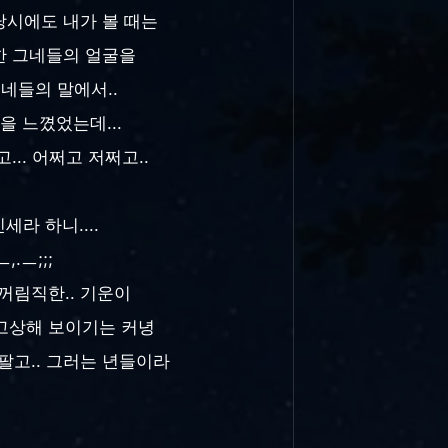
당시에도 내가 볼 때는
 한 그네들의 얼굴을
그네들의 말에서..
임을 느꼈었는데...
.. 어쩌고 저쩌고..
라 하니....
.ㅡ;;;
꺼림직한.. 기운이
고상해 보이기는 커녕
팔고.. 그러는 년들이라