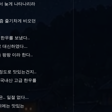
라서 늦게 나타나리라
때즘 줄기차게 비오던
 한우를 보냈다..
 대신하였다...
팡팡 이라 한다..
정도로 맛있는건지..
 국내산 고급 한우를
. 일절 없다...
칠 뒤에는 맛있는