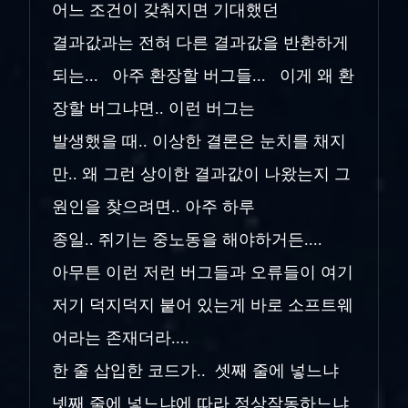
어느 조건이 갖춰지면 기대했던
결과값과는
전혀 다른 결과값을 반환하게
되는... 아주 환장할 버그들... 이게 왜 환
장할 버그냐면.. 이런 버그는
발생했을 때.. 이상한 결론은 눈치를 채지
만.. 왜 그런 상이한 결과값이 나왔는지 그
원인을 찾으려면.. 아주 하루
종일.. 쥐기는 중노동을 해야하거든....
아무튼 이런 저런 버그들과 오류들이 여기
저기 덕지덕지 붙어 있는게 바로 소프트웨
어라는 존재더라....
한 줄 삽입한 코드가.. 셋째 줄에 넣느냐
넷째 줄에 넣느냐에 따라 정상작동하느냐