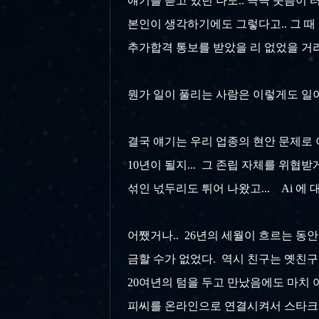
얘기를 듣고 있던 나도.. 큭큭 웃음이 터
본인이 생각하기에도 그렇다고.. 그 때 
추가합격 통보를 받았을 리 없었을 거라
뭔가 일이 풀리는 사람은 이렇게도 일이 
결국 얘기는 우리 업종의 현안 문제로 이어
10년이 될지... 그 존립 자체를 위협
섞인 넋두리도 튀어 나왔고... Ai 에
어쨌거나.. 26년의 세월이 흐르는 동안
금할 수가 없었다. 역시 친구는 옛친구가
20여년의 텀을 두고 만났음에도 마치 
피씨를 온라인으로 연결시켜서 스타크래프