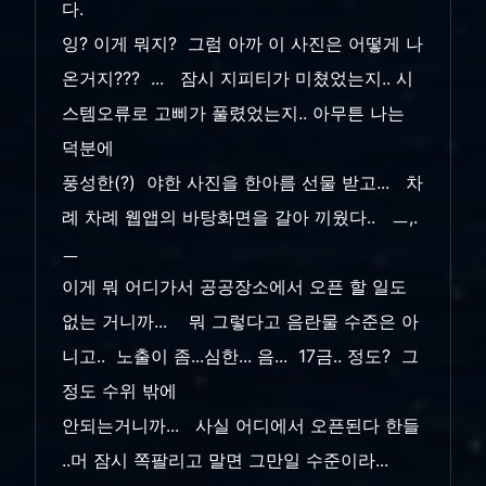
다.
잉? 이게 뭐지? 그럼 아까 이 사진은 어떻게 나
온거지??? ... 잠시 지피티가 미쳤었는지.. 시
스템오류로 고삐가 풀렸었는지.. 아무튼 나는
덕분에
풍성한(?) 야한 사진을 한아름 선물 받고... 차
례 차례 웹앱의 바탕화면을 갈아 끼웠다.. ㅡ,.
ㅡ
이게 뭐 어디가서 공공장소에서 오픈 할 일도
없는 거니까... 뭐 그렇다고 음란물 수준은 아
니고.. 노출이 좀...심한... 음... 17금.. 정도? 그
정도 수위 밖에
안되는거니까... 사실 어디에서 오픈된다 한들
..머 잠시 쪽팔리고 말면 그만일 수준이라...