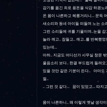
감기를 옮긴 죄로 용돈을 삭감 하겠노라고
온 몸이 나른하고 헤롱거리니... 문득
새소리와 동네 아이들 떠들며 노는 소리
그런 소리들에 귀를 기울이며..눈을 감
놀라 깨고.. 잠들고.. 깨고..를 반복했
있는데...
아하.. 지금도 어디선가 사무실 창문 
울음소리 보다.. 한결 부드럽게 들려오
있을 것만 같은 기분이 든다.. 아마도 
절..
.. 그런 것 같다... 꿈이 있었고...
몸이 나른하니.. 왜 이렇게 옛날 생각