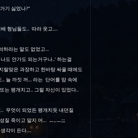
육가기 싫었나?"
형님들도.. 따라 웃고....
석하라는 말도 없었고...
이 나도 안가도 되는거구나..' 하는걸
제가 지랄맞은 과장하고 한바탕 싸울 때에도
 늘 까짓 꺼... 라는 단어를 맘 속에
 또는 팽개치고.. 그럴 자신이 있었다..
고.. 무엇이 되었든 팽개치듯 내던질
질 죽이고 말지 머... ㅡ,.ㅡ;;;
 생각이 든다....