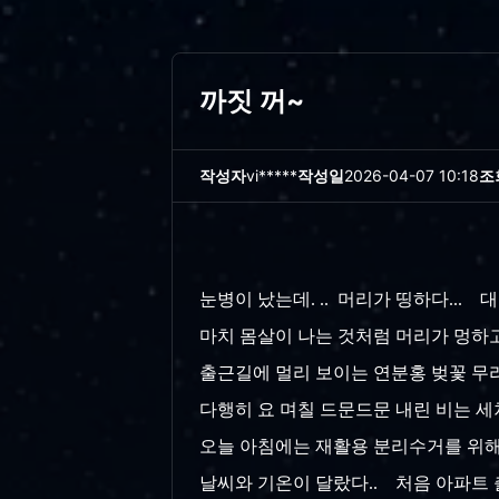
까짓 꺼~
작성자
vi*****
작성일
2026-04-07 10:18
조
눈병이 났는데. .. 머리가 띵하다...
마치 몸살이 나는 것처럼 머리가 멍하고 
출근길에 멀리 보이는 연분홍 벚꽃 무리
다행히 요 며칠 드문드문 내린 비는 세차
오늘 아침에는 재활용 분리수거를 위해 
날씨와 기온이 달랐다.. 처음 아파트 