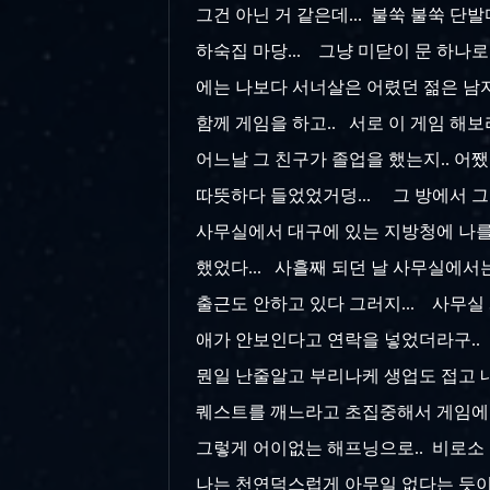
그건 아닌 거 같은데... 불쑥 불쑥 단발마
하숙집 마당... 그냥 미닫이 문 하나로
에는 나보다 서너살은 어렸던 젊은 남자
함께 게임을 하고.. 서로 이 게임 해보
어느날 그 친구가 졸업을 했는지.. 어쨌
따뜻하다 들었었거덩... 그 방에서 그 
사무실에서 대구에 있는 지방청에 나를 
했었다... 사흘째 되던 날 사무실에서
출근도 안하고 있다 그러지... 사무실
애가 안보인다고 연락을 넣었더라구.. ㅡ
뭔일 난줄알고 부리나케 생업도 접고 내
퀘스트를 깨느라고 초집중해서 게임에 
그렇게 어이없는 해프닝으로.. 비로소 
나는 천연덕스럽게 아무일 없다는 듯이