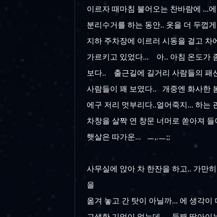
이르자 때마침 불어오는 찬바람에 ...에구
분리수거를 하는 동안.. 옷을 더 두껍게
지하 주차장에 이르러 시동을 걸고 차에 
가르키고 있었다... 아.. 아침 온도
보다.. 출근길에 길거리 사람들의 패션
사람들이 꽤 보였다.. 개중엔 화사한 
에구 저리 멋부리다..얼어죽지... 하는
차창을 살짝 연 창문 너머로 쏟아져 들
햇살은 따가운... ㅡ,.ㅡ;;
사무실에 앉아 차 한잔을 하고.. 가만히
을
옮겨 놓고 간 탓이 아닐까... 에 생각이
고생한 기억이 없는데... 둘째 딸아이는 