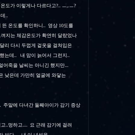
온도가 이렇게나 다르다고?.. ㅡ,.ㅡ?
데..
뜬 온도를 확인하니.. 영상 10도를
라 느껴지는 체감온도가 확연히 달랐었나
와 달리 다시 두껍게 겉옷을 걸쳐입은
는데.. 내 맘이 늙어서 그런지..
 얼어죽을 날씨는 아니긴 했지만...
온은 낮은데 가만히 얼굴에 와닿는
고.. 주말에 다녀간 둘째아이가 감기 증상
..멍하고.... 요 근래 감기에 걸려
보다... 내 이 녀석을...