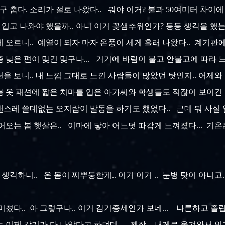
 춥다. 소리가 절로 나왔다.. 뭐야 이거? 불과 50여미터 차이에 
 입고 나와야 했을까.. 아니 이거 꽃샘추위인가? 등등 생각을 했는
오르니.. 예열이 되자 마자 온풍이 세게 흘러 나왔다.. 계기판에 
가 좀 낮은 편이 맞긴 맞구나... 거기에 바람이 불고 안불고에 따
을 보니.. 내 느낌 그대로 느낀 사람들이 많았던 탓인지.. 어제
봄 옷 패션에 짧은 치마를 입은 아가씨와 학생들도 적잖이 보이긴 했
 괜스레 쓸데없는 오지랍이 발동을 하기도 했었다.. 근데 뭐 사실
어오는 봄 햇살은.. 이마에 닿아 어느덧 따갑게 느껴졌다... 기
 생각하니.. 온 몸이 찌뿌둥한게.. 이거 이거 .. 눈병 탓이 아니
 미쳤다.. 아 그렇구나.. 이거 감기증세인가 보네... 나른하고 졸립고
이제 감기가 다 나았다고 하던데... 젠장... 내게로 옮겨와서 인가 