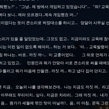
했노?" .. "그냥.. 제 방에서 게임하고 있었습니다"... "와? 교
다 보니.. 에라 모르겠다..계속 게임했죠 머..."
이없다는 듯이 큰소리로 박장대소를 하시고... 덩달아 사무실 선배 
소리가 있을 줄 알았었는데.. 그것도 없고.. 지금이라도 교육에 참
는 이런 일이 없도록 해야지... 하는 거 보다.. '아. .. 교육발령
 하나는.. 바로.. 까짓 꺼~.. 이 교훈이었다.. 그 뒤로 언
하고 있었고.. 민원인과 뭐가 안맞아 서로 큰소리로 싸울 때에도..
수틀리고 뭐가 마음에 안들면.. 까짓 꺼... 하고 냅다 집어 던지고..
른 지금.. 오늘의 나를 생각해보건데.. 나는 지금도 까짓 꺼.. 라
아무래도 무리이지.. 싶다.. 지금은 차라리.. 그래 까짓 꺼.. 내가 성
... 뭔가가 세월에 꺾인 탓이 아닐까?.. 음.. 이 아침.. 문득 그런