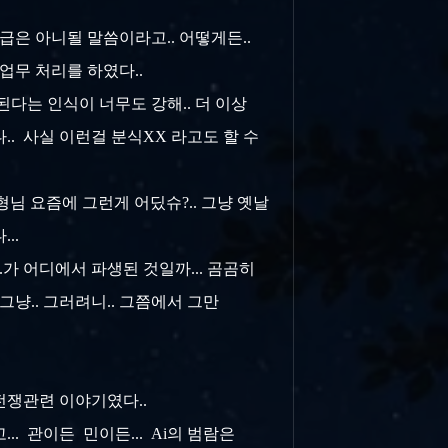
급은 아니될 말씀이라고.. 어떻게든..
 업무 처리를 하였다..
된다는 인식이 너무도 강해.. 더 이상
.. 사실 이런걸 분식XX 라고도 할 수
형님 요즘에 그런게 어딨슈?.. 그냥 옛날
..
.가 어디에서 파생된 것일까... 곰곰히
그냥.. 그러려니.. 그쯤에서 그만
 전쟁관련 이야기였다..
. 관이든 민이든... Ai의 범람은