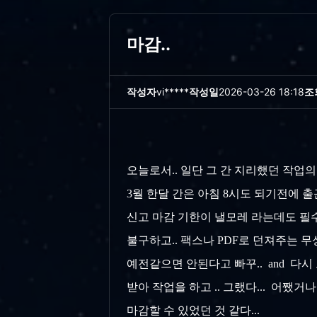
마감..
작성자
vi*****
작성일
2026-03-26 18:18
조
오늘로서.. 일단 그 간 지리했던 작업의
3월 한달 간은 아침 8시도 되기전에 출
신고 마감 기한이 낼모레 라는데도 필수
불구하고.. 팩스나 PDF로 던져주는 무성
예전같으면 안된다고 빠꾸.. and 다시 
받아
작업을 하고 .. 그랬다... 어쨌
마감할
수 있었던 것 같다...