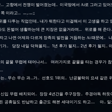
... 고향에서 전쟁이 벌어졌는데.. 이국땅에서 Ai로 그러고 있어도 
 이라고... ㅡ,.ㅡ;;
2순위를 다투는 직업인데.. 내가 뭐한다고 이걸해서 이 고생을 하고
도 돈벌어 생활하는데 큰 지장은 없을거라며... 위로를 해 준다
 하루 자고 나면 어제와 다르게 장족의 발전을 거듭하는 Ai 때문에
가.. 당장 내일 닥쳐올지... 1년 후가 될지... 2년 후가 될지..
붐의 끝물 무렵에 태어나서... 여러가지로 끝물을 타는 경우가 참..
...
는.. 무슨 무슨 과...가.. 선호도 1위의.. 난공불락의 요새 같
 신입 무렵 배치되어.. 장장 4년간을 주구장창.. 주경야독 하듯이
모든 공휴일도 반납하고 출근도 해본 세대이기도 하고.... 아.. 