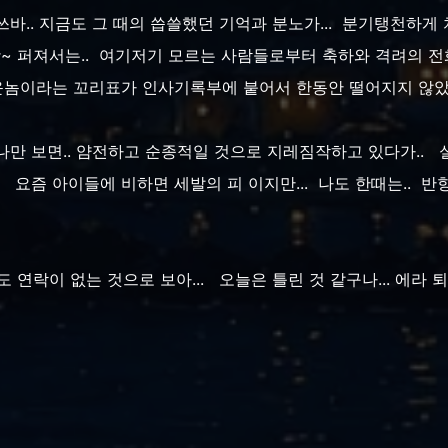
쓰바.. 지금도 그 때의 씁쓸했던 기억과 분노가... 분기탱천하게 치밀
~ 퍼져서는.. 여기저기 모르는 사람들로부터 축하와 격려의 전화도
싸운놈이라는 꼬리표가 인사기록부에 붙어서 한동안 떨어지지 않
 나만 보면.. 얌전하고 순종적일 것으로 지레짐작하고 있다가.. 
... 요즘 아이들에 비하면 세발의 피 이지만... 나도 한때는.. 
도 연락이 없는 것으로 보아... 오늘은 틀린 것 같구나... 에라