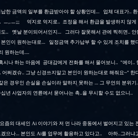
납한 금액의 일부를 환급받아야 할 상황인데... 업체 대표가.. 환
. ㅡ,.ㅡ;;; 억지로 억지로.. 조정을 해서 환급을 발생하지 않게
도.. 옛날 분이되어서인지... 그러다 잘못해서 관에 찍히면.. 안
 본인이 원하는대로... 일정금액 추가납부 할 수 있게 조치를 했다
리 원하는데....
서 혹시나 하는 마음에 공대감에게 전화를 해서 물어보니.. "에이.. 
. 어쩌겠슈.. 그냥 신경쓰지말고 본인이 원하는대로 해줘요~" 한다.
똑같은 경우인 손실을 손실이라 말하지 못하는 ... 그 무언의 분위기.
수십년 사업자의 연륜에서 묻어나는 촉..을 무시할 수도 없으니.. 
 요즘의 대세인 Ai 이야기와 저 먼 나라 중동에서 벌어지고 있는
나... 본인도 Ai를 업무에 활용하고 있다고.. 아하..그러냐고..