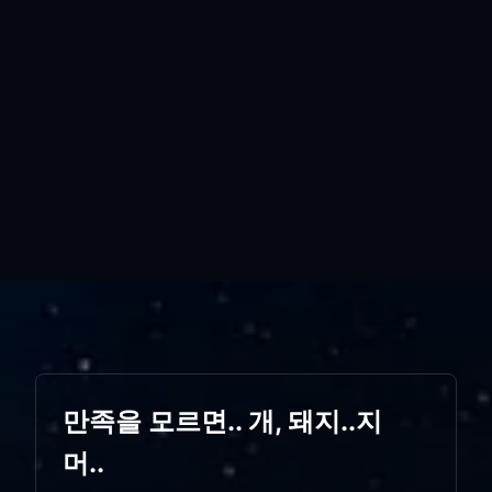
만족을 모르면.. 개, 돼지..지
머..