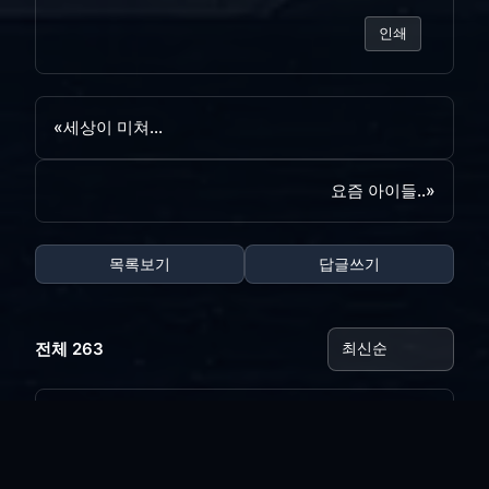
인쇄
«
세상이 미쳐...
요즘 아이들..
»
목록보기
답글쓰기
전체 263
꿈에 본 재벌..
vi*****
|
2026.08.03
|
추천 0
|
조회 10