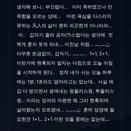
생각해 보니.. 부끄럽다... 이미 족하였으나 만
족함을 모르는 상태... 이런 욕심을 다스리지
못하는 凡人의 삶이 괜히 피곤한게 아니리라...
아.. 갑자기 졸라 공자(?)스럽다는 생각에 멋
쩍게 혼자 웃게 되네.... 미친넘 처럼... ㅡ,.ㅡ;;;
아무튼 뜬금없이.. 갑자기.. ㅡ,.ㅡ.. 1+1, 2+1..
이런거에 현혹되지 말자는 다짐으로 오늘 아침
을 시작하게 된다.. 정작 내가 사는 오늘 하루
에는 1분..1초라도 덤이라고는 없는데.. 사실 제
값 다 받으면서 생색내는 원플러스원, 투플러스
원... 이라는 잉여의 자원엔 왜 그리 현혹되며
살아왔는지 모르겠네... ㅡ,.ㅡ;;; 흔히 당장에 필
요한건 1+1... 2+1 이런 것들 중에는 없는데....