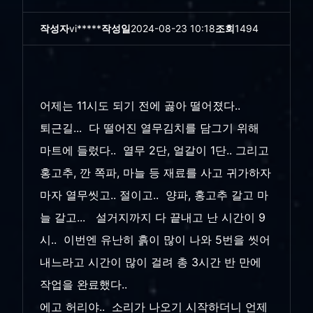
작성자
vi*****
작성일
2024-08-23 10:18
조회
1494
어제는 11시도 되기 전에 곯아 떨어졌다..
퇴근길... 다 떨어진 열무김치를 담그기 위해
마트에 들렀다.. 열무 2단, 얼갈이 1단.. 그리고
홍고추, 깐 쪽파, 마늘 등 재료를 사고 귀가하자
마자 열무씻고.. 절이고.. 양파, 홍고추 갈고 마
늘 갈고... 설거지까지 다 끝내고 난 시간이 9
시.. 이번엔 유난히 흙이 많이 나와 5번을 씻어
내느라고 시간이 많이 걸려 총 3시간 반 만에
작업을 완료했다..
에고 허리야.. 소리가 나오기 시작하더니 언제