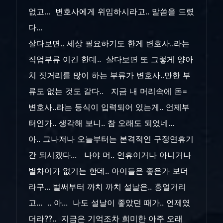
없고... 변호사에게 위임하시라고.. 말씀을 드렸
다...
살다보면.. 세상 필요하기도 한게 변호사..라는
직업부류 이긴 한데.. 살다보면 또 그렇게 양아
치 짓거리를 많이 하는 부류가 변호사..만한 부
류도 없는 것도 같다.. 지금 내 머리속에 돈=
변호사..라는 등식이 입력되어 있는게.. 언제부
터인가.. 생각해 보니.. 참 오래도 되었네...
아.. 그나저나 오늘부터는 본격적인 구정연휴기
간 되시겠다... 나야 머.. 연휴이거나 아니거나
별차이가 없기는 한데.. 아이들은 좋은가 보더
라구... 벌써부터 까치 까치 설날은.. 흥얼거리
고... .. 아... 나도 설날이 좋았던 때가.. 언제였
더라??.. 지금은 기억조차 희미한 아주 오래