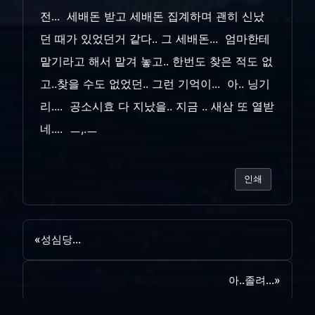
전... 세배돈 받고 세배돈 집계하며 괜히 신났
던 때가 있었던거 같다.. 그 세배돈... 엄마한테
맡기라고 해서 맡겨 놓고.. 한번도 찾은 적도 없
고..찾을 수도 없었던.. 그런 기억이... 아.. 닝기
리.... 공소시효 다 지났을.. 지금 .. 새삼 또 열받
네.... ㅡ,.ㅡ
인쇄
«
성심당...
아..졸려...
»