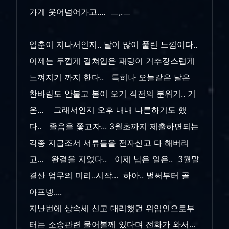
가게 웃어넘어가고.... ㅡ,.ㅡ
입춘이 지나서인지.. 날이 많이 풀린 느낌이다..
이제는 두껍게 걸쳐입은 패딩이 거추장스럽게
느껴지기 까지 한다.. 특히나 오늘같은 날은
찬바람도 안불고 봄이 오기 직전의 분위기.. 기
온... 그래서인지 오후 내내 나른하기도 했
다.. 졸음을 쫓고자... 3월초까지 제출하면되는
각종 지급조서 서류들을 전자신고 다 해버리
고... 완결을 지었다.. 이제 남은 일은.. 3월말
결산 업무의 미리..시작... 하아.. 벌써부터 골
아프넹....
지난번에 상속세 신고 대리했던 위임인으로부
터는 소송관련 물어볼께 있다며 전화가 와서...