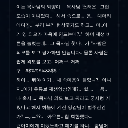
이는 목사님의 외양이... 목사님..스러운.. 그런
모습이 아니었다.. 해서 속으로... '음... 대머리
에다가.. 부리 부리 험상궂기도 하고... 머..이
거 영 외모가 마음에 안드는데?..' 하며 재생 버
튼을 눌렀는데... 그 목사님 첫마디가 "사람은
외모를 보고 평가하면 안됩니다.. 물론 사람은
쉽게 외모를 보고...어쩌구..저쩌
구....#$%%$%&&$$.."
하아... 뭐야 이거.. 내 속마음이 들렸나?.. 아니
지..이거 유튜브 재생영상인데?.. 헐.... 음..
나 혹시.... 목사님 외모 보고 뭐라고 궁시렁 거
렸다고 해서 하늘에 계신 영감님이 벌주신건
가? ㅡ,.ㅡ??.. 아무튼.. 참 희한했다...
큰아이에게 이랬노라고 얘기를 하니.. 숨넘어