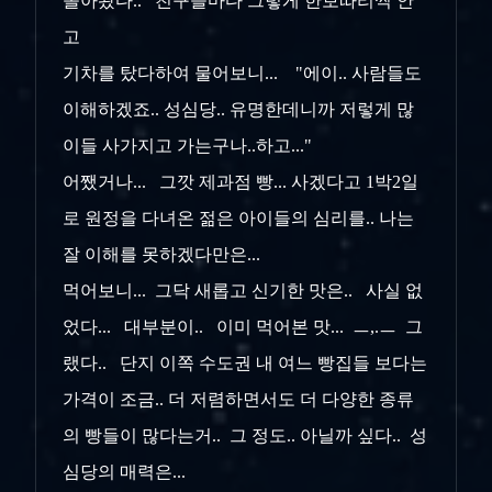
돌아왔다.. 친구들마다 그렇게 한보따리씩 안
고
기차를 탔다하여 물어보니... "에이.. 사람들도
이해하겠죠.. 성심당.. 유명한데니까 저렇게 많
이들 사가지고 가는구나..하고..."
어쨌거나... 그깟 제과점 빵... 사겠다고 1박2일
로 원정을 다녀온 젊은 아이들의 심리를.. 나는
잘 이해를 못하겠다만은...
먹어보니... 그닥 새롭고 신기한 맛은.. 사실 없
었다... 대부분이.. 이미 먹어본 맛... ㅡ,.ㅡ 그
랬다.. 단지 이쪽 수도권 내 여느 빵집들 보다는
가격이 조금.. 더 저렴하면서도 더 다양한 종류
의 빵들이 많다는거.. 그 정도.. 아닐까 싶다.. 성
심당의 매력은...