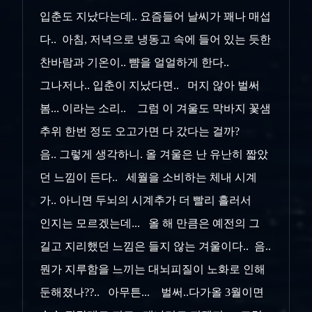
입춘도 지났다는데.. 요즘들어 날씨가 꽤나 매섭
다.. 아침, 저녁으로 냉동고 속에 들어 있는 듯한
찬바람과 기온이.. 뺨을 얼얼하게 한다..
그나저나.. 입춘이 지났다면.. 머지 않아 벌써
봄... 이라는 소리.. 그럼 이 겨울도 막바지 꽃샘
추위 한번 정도 오고가면 다 갔다는 걸까?
음.. 그렇게 생각하니. 올 겨울은 난 유난히 짧았
던 느낌이 든다.. 세월을 소비하는 체내 시계
가.. 아니면 두뇌의 시계추가 더 빨리 흘러서
인지는 모르겠는데... 올 해 만큼은 예전의 그
길고 지리했던 느낌은 들지 않는 겨울이다.. 음..
뭔가 지루함을 느끼는 대뇌피질이 노화로 인해
둔해졌나??.. 아무튼... 벌써..다가올 3월이면