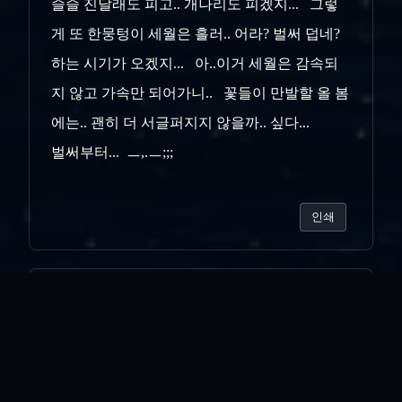
슬슬 진달래도 피고.. 개나리도 피겠지... 그렇
게 또 한뭉텅이 세월은 흘러.. 어라? 벌써 덥네?
하는 시기가 오겠지... 아..이거 세월은 감속되
지 않고 가속만 되어가니.. 꽃들이 만발할 올 봄
에는.. 괜히 더 서글퍼지지 않을까.. 싶다...
벌써부터... ㅡ,.ㅡ;;;
인쇄
«
다음부터 잘...
사람을 외모로..
»