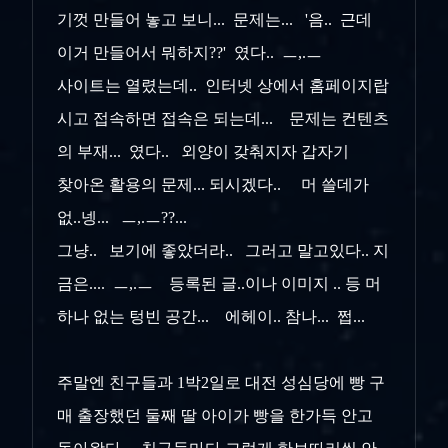
기껏 만들어 놓고 보니... 문제는... '음.. 근데
이거 만들어서 뭐하지??' 였다.. ㅡ,.ㅡ
사이트는 열렸는데.. 인터넷 상에서 홈페이지랍
시고 접속하면 접속은 되는데... 문제는 컨텐츠
의 부재... 였다.. 외양이 갖춰지자 갑자기
찾아온 활용의 문제... 되시겠다.. 머 쓸데가
없..넹... ㅡ,.ㅡ??...
그냥.. 보기에 좋았더라.. 그러고 말고있다.. 지
금은.... ㅡ,.ㅡ 등록된 글..이나 이미지 .. 등 머
하나 없는 텅빈 공간... 에헤이.. 참나... 쩝...
주말엔 친구들과 1박2일로 대전 성심당에 빵 구
매 출장했던 둘째 딸 아이가 빵을 한가득 안고