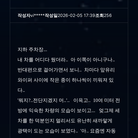
작성자
vi*****
작성일
2026-02-05 17:39
조회
256
지하 주차장...
내 차를 어디다 뒀더라.. 아 이쪽이 아니구나..
반대편으로 걸어가면서 보니.. 차마다 앞유리
와이퍼 사이에 작은 종이 하나씩이 끼워져 있
다..
'뭐지?..전단지겠지 머..'.. 이윽고.. 10여 미터 전
방에 익숙한 차량의 모습이 보이고... 엊그제 세
차를 한 덕분인지 멀리서도 유난히 새까맣게
광택이 도는 모습이 보였다.. '아.. 요즘엔 자동