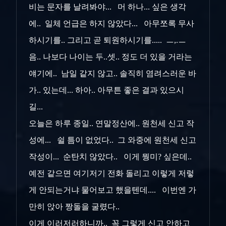
비는 문자를 날려봐야... 머 하나... 싶은 생각
에.. 일체 언급은 하지 않았다... 아무쪼록 무사
하시기를.. 그리고 곧 퇴원하시기를..... ㅡ,.ㅡ
음.. 나보다 나이는 두..셋.. 정도 더 있을 거라는
얘기에.. 남일 같지 않고.. 솔직히 염려스러운 바
가.. 있는데... 하아.. 아무튼 좋은 결과 있으시
길...
오늘은 하루 종일.. 연말정산에.. 원천세 신고 작
성에... 쉴 틈이 없었다.. 그 와중에 원천세 신고
작성이... 순탄치 않았다.. 이게 뭥미? 싶은데..
예전 같으면 여기저기 전화 돌리고 이렇게 저렇
게 안되는거냐 물어보고 했을텐데.... 이번엔 가
만히 앉아 짱돌을 굴렸다..
이게 이러저러하니까.. 꼭 그렇게 신고 안하고