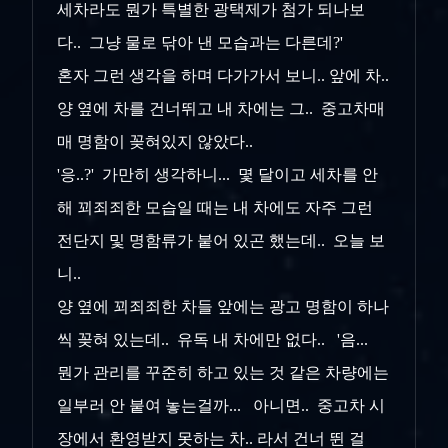
세차라도 뭔가 특별한 광택제가 첨가 되나보
다.. 그냥 물로 닦아 낸 모습과는 다른데?'
혼자 그런 생각을 하며 다가가서 보니.. 앞에 차..
양 옆에 차를 건너뛰고 내 차에는 그.. 중고차매
매 명함이 꽂혀있지 않았다..
'응..?' 가만히 생각하니... 몇 달이고 세차를 안
해 꾀죄죄한 모습일 때는 내 차에도 자주 그런
전단지 및 명함류가 붙어 있곤 했는데.. 오늘 보
니..
양 옆에 꾀죄죄한 차들 앞에는 광고 명함이 하나
씩 꽂혀 있는데.. 유독 내 차에만 없다.. '음...
뭔가 관리를 꾸준히 하고 있는 것 같은 차량에는
일부러 안 붙여 놓는걸까... 아니면.. 중고차 시
장에서 환영받지 못하는 차.. 라서 건너 뛴 걸