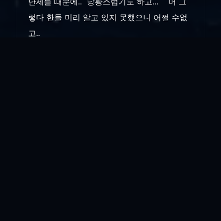
난제들 때문에.. 당황스럽기도 하고... 머 그
렇다 한들 미리 알고 있지 못했으니 어쩔 수없
고..
내가 머 알았으면 그렇게 했나... 제대로 했
지.. .. 그렇게.. 다음부터 잘하기로.. 마음 먹는
다....
인쇄
«
약속?..아..깜빡...
성심당...
»
목록보기
답글쓰기