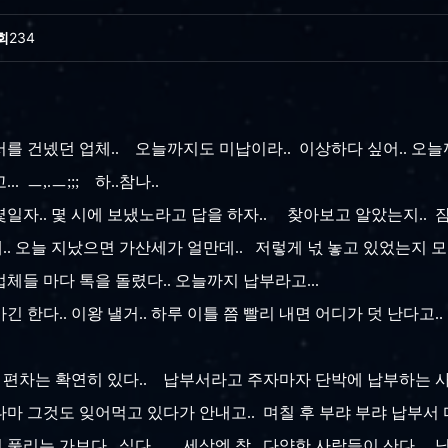
회
234
를 건넸던 업체.. 오늘까지도 미납이라.. 이상하다 싶어.. 오늘
 ㅡ,.ㅡ;;; 하..참나..
일자.. 몇 시에 보냈노라고 답을 하자.. 찾아보고 알았는지.. 잠
.. 오늘 지났으면 가산세가 얼만데.. 저렇게 넋 놓고 있었는지 모르
체들 마다 톡을 돌렸다.. 오늘까지 납부라고...
가긴 한다.. 이왕 낼거.. 하루 이틀 쯤 빨리 내면 어디가 덧 난다고
 편차는 확연히 있다.. 납부서라고 주자마자 단박에 납부하는 사
마 그것도 잊어먹고 있다가 안내고.. 며칠 후 부랴 부랴 납부서 다시 
풀리는 가보다...싶다... 세상엔 참.. 다양한 사람들이 산다... 닝기