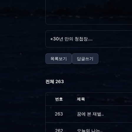
«
30년 만의 청첩장....
목록보기
답글쓰기
전체 263
번호
제목
263
꿈에 본 재벌..
262
오늘의 나는..