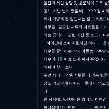
일전에 서면 상담 및 방문하여 구두 상담
잉?.. 지난 번에 왔을 때... XXX원
뭐가 어떻게 된 일인지는 잘 모르겠으나...
아무튼.. 필요한 서류와 자료들을 가지
되는 곳이라.. 관련 예산 등 보고가 이
.. 하여간에 쪼매 희한하긴 하다... 음 
새우를 좋아하는 막내 아들놈... 주말 사
새우머리를 따로 모아 튀겨 주었더니..
해줘야 할까 보다...
주말 사이... 강황가루를 타 먹는게 몸의
정도 먹으면 좋다해서.. 물에 타 먹고 
다
한 봉지에.. 6,400원 쯤 줬나?.. 하
화장실에서의 변화... ㅡ,.ㅡ;;; 즉,