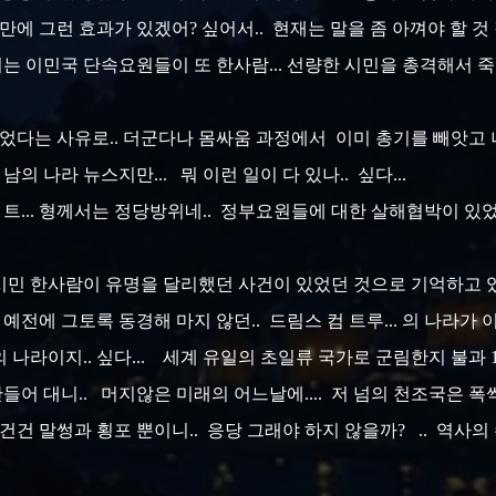
만에 그런 효과가 있겠어? 싶어서.. 현재는 말을 좀 아껴야 할 것 
서는 이민국 단속요원들이 또 한사람... 선량한 시민을 총격해서 죽
었다는 사유로.. 더군다나 몸싸움 과정에서 이미 총기를 빼앗고 나
 남의 나라 뉴스지만... 뭐 이런 일이 다 있나.. 싶다...
트... 형께서는 정당방위네.. 정부요원들에 대한 살해협박이 있었
시민 한사람이 유명을 달리했던 사건이 있었던 것으로 기억하고 
가 예전에 그토록 동경해 마지 않던.. 드림스 컴 트루... 의 나라가 
 나라이지.. 싶다... 세계 유일의 초일류 국가로 군림한지 불과 
만들어 대니.. 머지않은 미래의 어느날에.... 저 넘의 천조국은 폭싹.
건 말썽과 횡포 뿐이니.. 응당 그래야 하지 않을까? .. 역사의 수