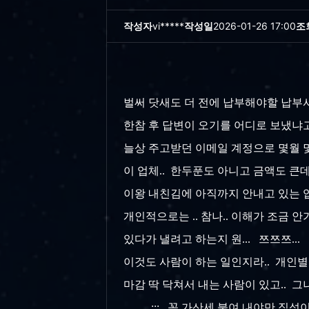
작성자
vi*****
작성일
2026-01-26 17:00
조
벌써 닷새도 더 전에 납부해야할 납부서
한참 후 답변이 오기를 어디로 보냈냐고...
늘상 주고받던 이메일 계정으로 몇월 몇
이 업체.. 한두푼도 아니고 금액도 큰데
이왕 내친김에 아직까지 안내고 있는 업
개인적으로는 .. 참나.. 이해가 조금 안
있다가 낼려고 하는지 원... 쯔쯔쯔...
이것도 사람이 하는 일인지라.. 개인별
마감 딱 닥쳐서 내는 사람이 있고.. 그나
ㅡ,.ㅡ;;; 꼭 가산세 붙여 내야만 직성이 