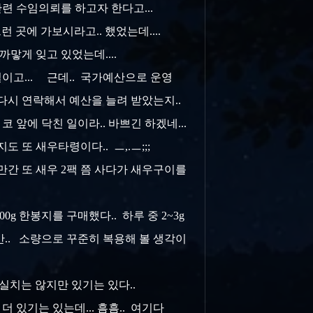
관련 수임의뢰를 하고자 한다고...
런 곳에 가보시라고.. 했었는데....
 까맣게 잊고 있었는데....
이고... 근데.. 국가예산으로 운영
. 다시 연락해서 예산을 늘려 받았는지..
코 앞에 닥친 일이라.. 바쁘긴 하겠네...
 또 새우타령이다.. ㅡ,.ㅡ;;;
만간 또 새우 2팩 쯤 사다가 새우구이를
g 한봉지를 구매했다.. 하루 중 2~3g
만.. 소량으로 꾸준히 복용해 볼 생각이
직 확실치는 않지만 있기는 있다..
 더 있기는 있는데... 흠흠.. 여기다