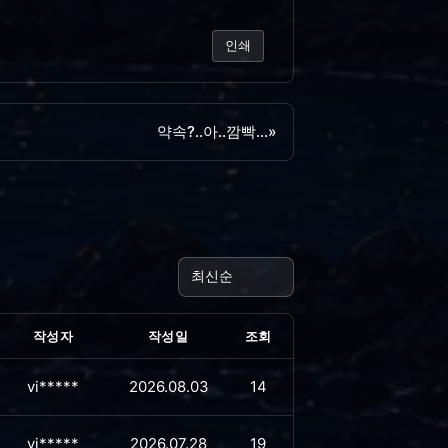
인쇄
약속?..아..깜빡...
»
작성자
작성일
조회
vi*****
2026.08.03
14
vi*****
2026.07.28
19