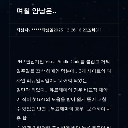
며칠 안남은..
작성자
vi*****
작성일
2025-12-26 16:22
조회
311
PHP 편집기인 Visual Studio Code를 붙잡고 거의
일주일을 꼬박 헤매인 덕분에.. 3개 사이트의 디
자인 리뉴얼작업이.. 뭐 어찌 되었든
일단락 되었다.. 유료테마의 경우 비교적 제약
이 적어 챗GPT의 도움을 받아 쉽게 뜯어 고칠
수 있었던 반면.. 무료테마의 경우.. 보수하여 사
용 할
수 없게 이리저리 복잡하게 막아 놓은 부분이 많