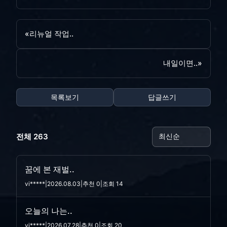
«
리뉴얼 작업..
내일이면..
»
목록보기
답글쓰기
전체 263
꿈에 본 재벌..
vi*****
|
2026.08.03
|
추천 0
|
조회 14
오늘의 나는..
vi*****
|
2026.07.28
|
추천 0
|
조회 20