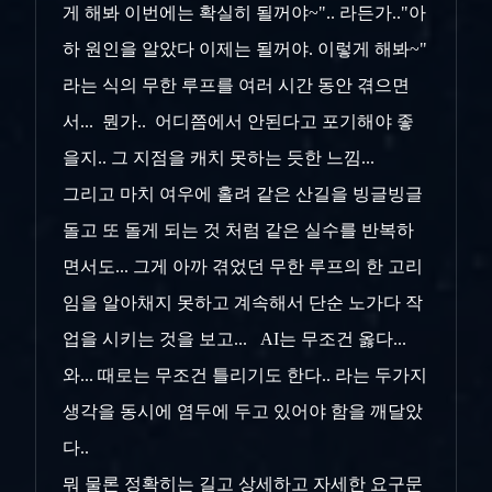
게 해봐 이번에는 확실히 될꺼야~".. 라든가.."아
하 원인을 알았다 이제는 될꺼야. 이렇게 해봐~"
라는 식의 무한 루프를 여러 시간 동안 겪으면
서... 뭔가.. 어디쯤에서 안된다고 포기해야 좋
을지.. 그 지점을 캐치 못하는 듯한 느낌...
그리고 마치 여우에 홀려 같은 산길을 빙글빙글
돌고 또 돌게 되는 것 처럼 같은 실수를 반복하
면서도... 그게 아까 겪었던 무한 루프의 한 고리
임을 알아채지 못하고 계속해서 단순 노가다 작
업을 시키는 것을 보고... AI는 무조건 옳다...
와... 때로는 무조건 틀리기도 한다.. 라는 두가지
생각을 동시에 염두에 두고 있어야 함을 깨달았
다..
뭐 물론 정확히는 길고 상세하고 자세한 요구문