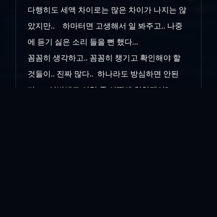
다행히도 세액 차이로는 많은 차이가 나지는 않
았지만.. 하마터면 고생해서 일 봐주고.. 나중
에 듣기 싫은 소리 들을 뻔 했다...
꼼꼼히 생각하고.. 꼼꼼히 챙기고 확인해야 할
것들이.. 진짜 많다.. 하나라도 방심하면 안된
다... 이번에도 이럴 줄 어떻게 알았겠어?..
인접도 아니고 한몸에서 갈라져 나온지 얼마 되
지도 않은 땅이.. 기준시기가 그렇게 천차만별일
줄이야....
전화를 걸어 최종안을 통지하고.. 혹시나 모를
일에 대비해 내일까지 추가 검토를 하겠으니 그
때까지는 그냥 잠정안으로 보류하고 들고만
계시라고..
말씀을 드렸다.. .. 이건 또.. 엑셀.. 없