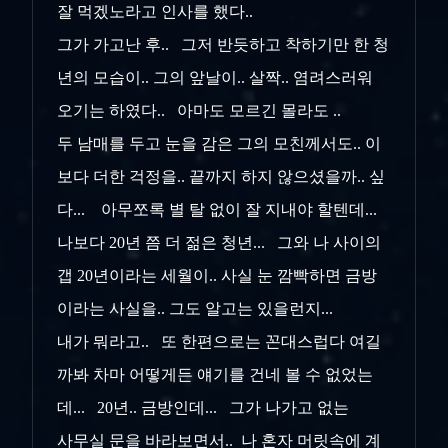
잘 먹겠노라고 인사를 했다..
그가 가고난 후.. 그저 반듯하고 착하기만 한 청
년의 모습이.. 그의 앞날이.. 살짝.. 염려스러워
오기는 하였다.. 아마도 모르긴 몰라도 ..
두 남매를 두고 눈을 감은 그의 모친께서도.. 이
보다 더한 걱정을.. 끝까지 하지 않으셨을까.. 싶
다... 아무쪼록 별 탈 없이 잘 지내야 할텐데...
나보다 20년 쯤 더 젊은 청년... 그와 나 사이의
갭 20년이라는 세월이.. 사실 눈 깜빡하면 금방
이라는 사실을.. 그도 알고는 있을런지...
내가 뭐라고.. 또 한편으로는 꼰대스럽다 여길
까봐 차마 어떻게든 얘기를 건네 볼 수 없었는
데... 20년.. 금방인데... 그가 나가고 없는
사무실 문을 바라보면서.. 나 혼자 머릿속에 계