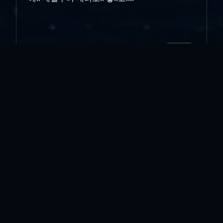
인쇄
«
캐롤과 소년들...
변덕 in 정책
»
목록보기
답글쓰기
전체 263