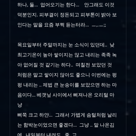
하나, 둘... 업어오기는 한다... 안그래도 이것
덕분인지. 피부결이 정돈되고 피부톤이 밝아 보
인다는 말을 요즘 부쩍 듣는터라... ㅡ,.ㅡ;;
목요일부터 주말까지는 눈 소식이 있던데.. 낮
최고기온이 높아 쌓이지는 않고 내리는 족족 녹
아 없어질 것 같기는 하다.. 며칠전 보았던 것
처럼은 말고 쌓이지
않아도 좋으니 이번에는 펑
펑 내리는 .. 제법 큰 눈송이를 보았으면 하는 마
음이다... 베갯닢 사이에서 삐져나온 오리털 마
냥
삐쭉 크고 하얀... 그래서 가볍게 솜털
처럼 날리
는 함박눈이었으면 좋겠다... 그냥 .. 말 나온김
에.. 내일부터 내려도.. 좋..고....