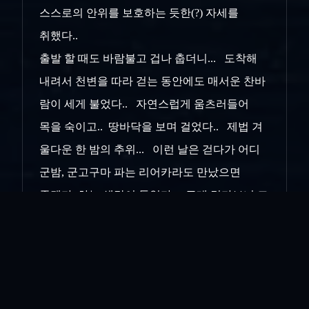
스스로의 안위를 보호하는 듯한(?) 자세를
취했다..
출발 할 때도 바람불고 겁나 춥더니... 도착해
내려서 천변을 따라 걷는 동안에도 매서운 찬바
람이 세게 불었다.. 자연스럽게 움츠러들어
목을 숙이고.. 땅바닥을 보며 걸었다.. 제법 겨
울다운 한 밤의 추위... 이런 날은 걷다가 어디
군밤, 군고구마 파는 리어카라도 만났으면
좋겠다..하는 생각이 들었다.. 근데 걷다보니 그
런건 없고.. 여기 저기 보이는 무슨 무슨 커피의
노란 간판들... 2025년 어느 때 까아만 밤을
물들이는 색은 군고구마의 속살 노란색깔이 아
닌.. 환하게 불 밝히고 있는 커피집 매장에 걸린
노오란 간판이었다...