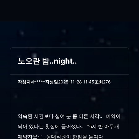
노오란 밤..night..
작성자
vi*****
작성일
2025-11-28 11:45
조회
276
약속된 시간보다 십여 분 쯤 이른 시각.. 예약이
되어 있다는 횟집에 들어섰다.. "6시 반 아무개
예약자요~".. 응대직원이 한참을 들여다