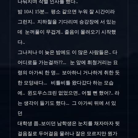
나눠지며 작별 인사를 했다..
밤 10시 15분... 평소 같으면 누워 잘 시간이라
그런지.. 지하철을 기다리며 승강장에 서 있는
데 눈꺼풀이 무겁게.. 졸음이 몰려오기 시작했
다..
그나저나 이 늦은 밤에도 이 많은 사람들은.. 다
어디로들 가는걸까??... 눈 앞에 휘청거리는 묘
령의 아가씨 한 명... 보아하니 거나하게 취한 듯
한 모양새다... 비틀비틀 왔다갔다 하는 모습
에.. 윈도우스크린 없었으면.. 어쩔 뻔 했어?.. 라
는 생각이 들기도 했다... 그 아가씨 뒤에 서 있
던
대학생 쯤..보이던 남학생은 눈치를 채자마자 뒷
걸음질로 두어걸음 물러나 잘은 모르지만 뭔가