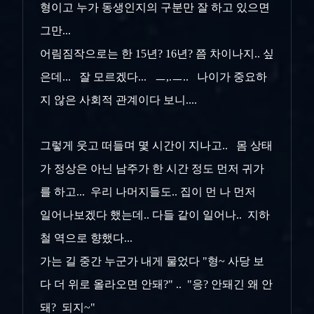
형이고 누가 동생인지의 구분만 잘 하고 있으면
그만...
어림짐작으로는 한 15년? 16년? 쯤 차이나지.. 싶
은데... 잘 모르겠다... ㅡ,.ㅡ.. 나이가 중요하
지 않은 사회적 관계이다 보니....
그렇게 웃고 떠들며 몇 시간이 지나고.. 몸 상태
가 정상은 아닌 남주가 한 시간 정도 먼저 귀가
를 하고... 우리 나머지들도.. 집이 먼 나 먼저
일어나보겠다 했는데.. 다들 같이 일어나.. 지하
철 역으로 향했다...
가는 길 중간 누군가 내게 물었다 "형~ 사당 보
다 더 위로 올라오면 안돼?" .. "응? 안돼긴 왜 안
돼? 되지~"