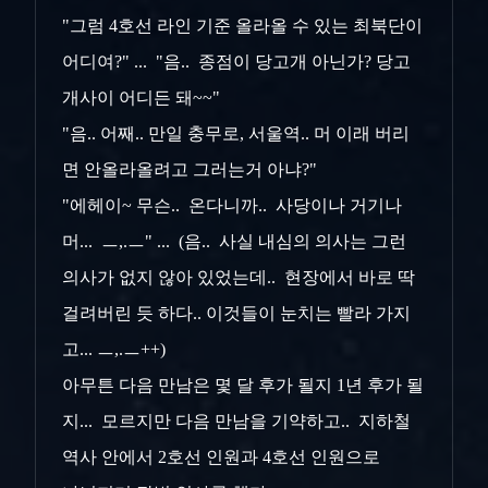
"그럼 4호선 라인 기준 올라올 수 있는 최북단이
어디여?" ... "음.. 종점이 당고개 아닌가? 당고
개사이 어디든 돼~~"
"음.. 어째.. 만일 충무로, 서울역.. 머 이래 버리
면 안올라올려고 그러는거 아냐?"
"에헤이~ 무슨.. 온다니까.. 사당이나 거기나
머... ㅡ,.ㅡ" ... (음.. 사실 내심의 의사는 그런
의사가 없지 않아 있었는데.. 현장에서 바로 딱
걸려버린 듯 하다.. 이것들이 눈치는 빨라 가지
고... ㅡ,.ㅡ++)
아무튼 다음 만남은 몇 달 후가 될지 1년 후가 될
지... 모르지만 다음 만남을 기약하고.. 지하철
역사 안에서 2호선 인원과 4호선 인원으로