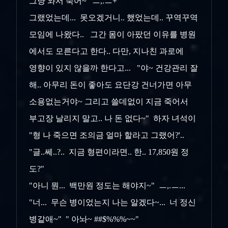
그냥 와서 죽어~" ㅡ,.ㅡ+
그랬었는데... 못오겠거니.. 했었는데.. 꾸역꾸역
모임에 나왔다.. 그간 몸이 아팠던 이유를 병원
에서도 모른다고 한다.. 다만, 지나친 과로에
영향이 있지 않을까 한다고... "야~ 건강관리 잘
해.. 아무리 돈이 좋아도 요단강 건너가면 아무
소용없는거야~ 그리고 쓸데없이 지금 죽어서
부고장 날리지 말고.. 나 돈 없다~" 하자 녀석이
"형 나 죽으면 조의금 얼마 할라고 그랬어?'..
"글..쎄..?.. 지금 형편이라면.. 한.. 17,850원 정
도?"
"아니 뭔... 백만원 정도는 해야지~" ㅡ,.ㅡ...
"너... 무슨 병이었는지 나는 알겠다~... 너 정신
병같애~" " 아놔~ ##$%%%~~"