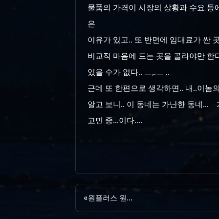
물품의 가격이 시장의 상황과 수요 등
은
이유가 있고.. 또 반면에 임대료가 싼 
비교적 마음에 드는 곳을 골라야만 한다.
있을 수가
없다.. ㅡ,.ㅡ ..
근데 또 한편으로 생각하면.. 내..이놈의 
알고 보니.. 이 동네는 가난한 동네...
고민 중...이다....
«
원플러스 원...