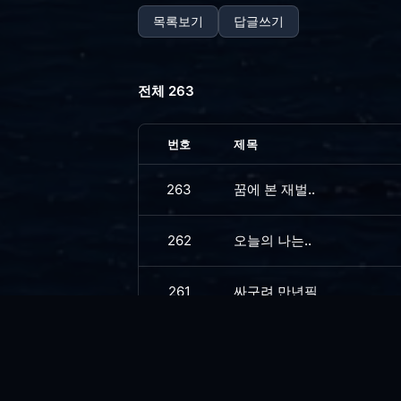
목록보기
답글쓰기
전체 263
번호
제목
263
꿈에 본 재벌..
262
오늘의 나는..
261
싸구려 만년필
260
아픈와중에.. 리팩토링....
259
소금 뿌리고 싶은...