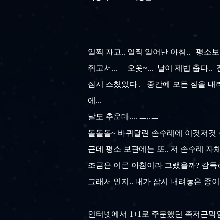
일찍 자고.. 일찍 일어난 아침.. 평
쥐고서... 오옷~... 날이 제법 춥다
잠시 스쳤었다.. 중간에 모든 짐을 내
에...
날도 추운데.... ㅡ,.ㅡ
돌돌돌~ 바퀴달린 손수레에 이것저것 싣고
근데 평소 보관에는 또.. 저 손수레 자체가 
조금은 이른 아침이라 그랬을까? 감독하
그래서 인지.. 내가 잠시 내려놓은 종이
인터넷에서 1+1로 주문했던 족저근막염