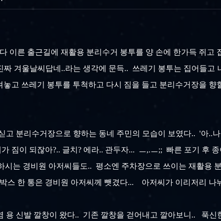
소보다 이른 출근길에 재활용 분리수거 봉투를 양 손에 한가득 쥐고 
.. 진짜 겨울날씨답네..라는 생각에 문득.. 쓰레기 봉투는 집어들고
려놓고 쓰레기 봉투를 투척하고 다시 짐을 들고 분리수거장을 향할 
 분리수거장으로 향하는 동네 주민의 모습이 보였다.. '아..나도 저
짐이 되잖아?.. 글치? 에라.. 관두자... ㅡ,.ㅡ;; 빠른 포기 후 종이
시는 경비원 아저씨들도.. 평소엔 주차장으로 쓰이는 재활용 분리 
박스 한 통은 경비원 아저씨께 뺏겼다... 아저씨가 이리저리 나눠 
 용 신발 깔창이 왔다.. 기존 깔창을 걷어내고 깔아보니.. 푹신