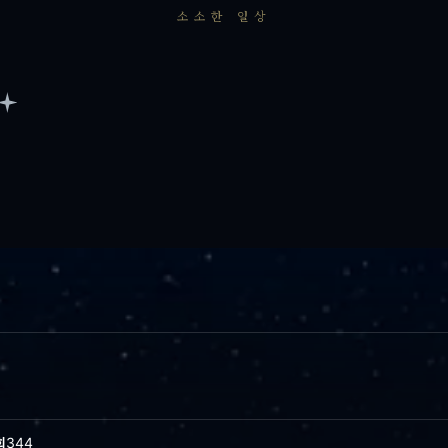
소소한 일상
회
344