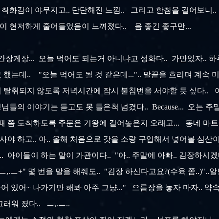
감이 야무지고.. 단단해진 느낌.. 그리고 한참을 걸어보니.. 음
 현저하게 줄어들었음이 느껴졌다.. 음 좋긴 좋구만...
게장... 오늘 먹어도 되는거 아니냐고 성화다.. 가만있자.. 하루.
했는데.. "오늘 먹어도 될 것 같은데...".. 말끝을 흐리며 계속 미
취되지 않도록 저녁시간에 잠시 불침번을 서야할 듯 싶다.. 아니 왜
님들의 이야기는 듣고도 못 들은척 넘겼다.. Because... 오는 주
그 때 쯤 도착하도록 주문은 기왕에 걸어놓은지 오래고... 동네 
사야 하고.. 아.. 올해 처음으로 갓을 소량 구입해서 넣어볼 심산이다
 아이들이 하는 말이 가관이다.. "아.. 주말에 아빠.. 김장하시겠네요?
,.ㅡ+" 몇 번을 말을 해줘도.. "김장 하신다고요?(수육 쫌..)".
붙어 있어~ 나가기만 해봐 아주 그냥..." 으름장을 놓자 마자.. 약
워 졌다.. ㅡ,.ㅡ..