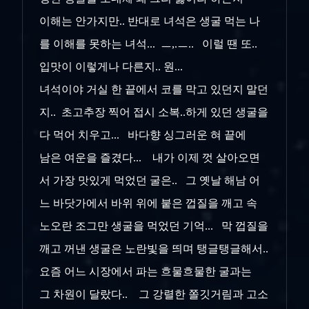
이해는 안가지만.. 반대로 녀석은 생굴 먹는 나
를 이해를 못하는 녀석... ㅡ,.ㅡ.. 이럴 땐 또..
입맛이 이렇게나 다른지.. 원...
녀석이야 거실 한 끝에서 코를 막고 있던지 말던
지.. 초고추장 찍어 접시 소복..하게 있던 생굴을
다 먹어 치우고... 바다향 싱그러운 혀 끝에
남은 여운을 즐겼다... 내가 이제 껏 살아오면
서 가장 맛있게 먹었던 굴은.. 그 옛날 해남 어
느 바닷가에서 바위 위에 붙은 껍질을 깨고 속
노오란 조그만 생굴을 먹었던 기억... 막 껍질을
깨고 꺼낸 생굴은 노란빛을 띄며 탱글탱글해서..
요즘 어느 시장에서 파는 흐물흐물한 굴과는
그 차원이 달랐다.. 그 강렬한 쫄깃거림과 고소