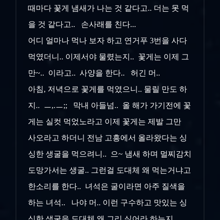
때마다 꽃게 냄새가 나는 것 같다고.. 더는 못 먹
을 것 같다고.. 손사래를 친다...
어디 얼마나 먹나 보자 하고 연거푸 3번을 사다
먹였더니.. 이제서야 물렸는지.. 꽃게는 이제 그
만~.. 이라고.. 사양을 한다.. 허긴 머..
아침, 저녁으로 꽃게를 먹였으니.. 물릴 만도 하
지.. ㅡ,.ㅡ;; 막내 아들넘.. 올 해가 가기전에 꽃
게는 실컷 먹었노라고 이제 꽃게는 제발 그만
사오라고 하더니
전남 고흥에서 올라왔다는 싱
싱한 생굴을 먹으려니.. 으~ 냄새 하며 멀찌감치
도망가서는 생굴.. 그런걸 도대체 왜 먹는거냐고
한소리를 한다.. 녀석은 굴이라면 아주 질색을
하는 녀석.. 나야 머.. 이런 구수하고 맛있는 싱
싱한 생굴을 도대체 왜 그리 싫어라 하는지