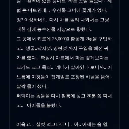
길.. 길목에 있는 킹마트..라는 곳엘 들렀다.. 제
법 큰 마트인데... 수산물 코너에 꽃게가 없다..
잉? 이상하네?.. 다시 차를 돌려 나와서는 그냥
내친 김에 농수산물 시장으로 향했다..
그 곳에서 키로에 25,000원 활꽃게 2kg을 구입하
고.. 생굴..낙지젓, 명란젓 까지 구입을 해선 귀
가를 했다.. 확실히 마트에서 파는 꽃게보다는
크기도 크고 묵직.. 게다가 살아있다 보니까.. 어
느틈에 이것들이 집게발로 포장된 비닐을 뚫어..
살짝 물이 샜다..
퍼덕이는 놈들을 다시 찜통에 넣고 20분 쯤 쪄내
고.. 아이들을 불렀다..
이윽고... 실컷 먹고나더니.. 아.. 이제는 숨 쉴