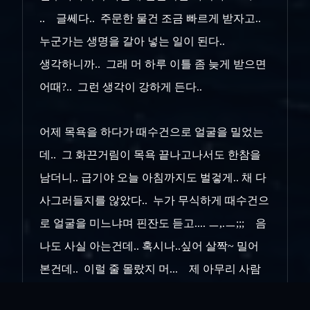
.. 글쎄다.. 주문한 물건 조금 빠르게 받자고..
누군가는 생명을 갈아 넣는 일이 된다..
생각하니까.. 그래 머 하루 이틀 좀 늦게 받으면
어때?.. 그런 생각이 강하게 든다..
어제 목욕을 하다가 때수건으로 얼굴을 밀었는
데.. 그 화끈거림이 목욕 끝나고나서도 한참을
남더니.. 급기야 오늘 아침까지도 벌겋게.. 채 다
사그러들지를 않았다.. 누가 무식하게 때수건으
로 얼굴을 미느냐며 핀잔도 듣고.... ㅡ,.ㅡ;;; 음
나도 사실 아는건데.. 혹시나..싶어 살짝~ 밀어
본건데.. 이럴 줄 몰랐지 머... 제 아무리 사람
얼굴 낯짝이 두껍다 한들.. 평소 옷 속에 가려진