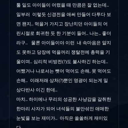
툴 일도 아이들이 어렸을 때 만큼은 잘 없는데..
일부러 이렇듯 신경전을 애써 만들어 다투다 보
면 왠지.. 먹을거 가지고 장난치던 아이들의 어
린시절로 회귀한 듯 한 기분이 들어.. 나는.. 좋더
라구.. 물론 아이들이야 이런 내 속마음은 알지
도 못하고 당장에 먹을꺼리 쟁탈전에 총력을 기
울이며.. 심리적 비방전(?)도 불사하긴 하는데..
어쨌거나 나로서는 뺏어 먹어도 손해, 못 먹어도
손해.. 이래저래 상처(?)뿐인 영광이 되는게 일
상다반사 이긴 한데..
마치.. 하이에나 무리의 성공한 사냥감을 갈취한
한마리 사자가 되어 녀석들의 불만섞인 애매한
눈빛을 보는 재미가.. 아직은 쏠쏠하게 재미있
다.