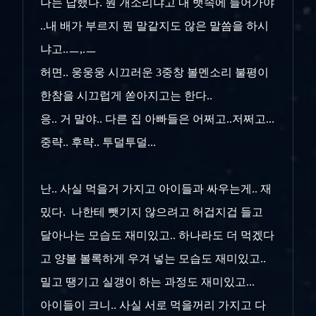
나는 답했다. 뭔 개소리냐고 내 뱃속에 들어가야
..내 배가 부르지 뭔 말같지도 않은 말씀을 하시
냐고..ㅡ,.ㅡ
허면.. 웅웅웅 시끄러운 3중창 볼멘소리 불평이
한참을 시끄럽게 쏟아지고는 한다..
응.. 거 말야.. 다른 집 아빠들은 어쩌고..저쩌고...
중략.. 후략.. 투덜투덜...
난.. 사실 먹을거 가지고 아이들과 싸우는게.. 재
밌다. 나한테 뺏기지 않으려고 허겁지겁 들고
달아나는 모습도 재미있고.. 하나라도 더 먹겠다
고 양볼 볼록하게 우겨 넣는 모습도 재미있고..
밀고 땡기고 실갱이 하는 과정도 재미있고...
아이들이 크니.. 사실 서로 먹을꺼리 가지고 다