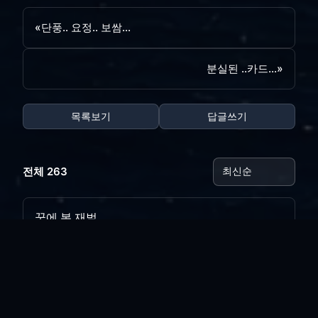
«
단풍.. 요정.. 보쌈...
분실된 ..카드...
»
목록보기
답글쓰기
전체 263
꿈에 본 재벌..
vi*****
|
2026.08.03
|
추천 0
|
조회 14
오늘의 나는..
vi*****
|
2026.07.28
|
추천 0
|
조회 20