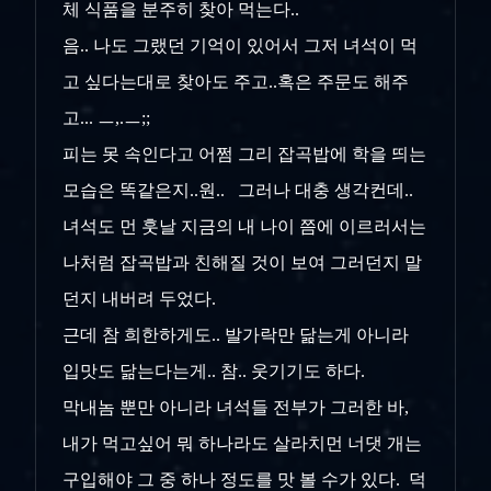
체 식품을 분주히 찾아 먹는다..
음.. 나도 그랬던 기억이 있어서 그저 녀석이 먹
고 싶다는대로 찾아도 주고..혹은 주문도 해주
고... ㅡ,.ㅡ;;
피는 못 속인다고 어쩜 그리 잡곡밥에 학을 띄는
모습은 똑같은지..원.. 그러나 대충 생각컨데..
녀석도 먼 훗날 지금의 내 나이 쯤에 이르러서는
나처럼 잡곡밥과 친해질 것이 보여 그러던지 말
던지 내버려 두었다.
근데 참 희한하게도.. 발가락만 닮는게 아니라
입맛도 닮는다는게.. 참.. 웃기기도 하다.
막내놈 뿐만 아니라 녀석들 전부가 그러한 바,
내가 먹고싶어 뭐 하나라도 살라치먼 너댓 개는
구입해야 그 중 하나 정도를 맛 볼 수가 있다. 덕