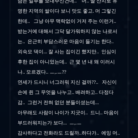
남는 일부를 보내주신건데.. 머.. 쌀 산지로 유
명한 지역의 쌀이다 보니 맛도 좋고. 머 그렇긴
한데.. 그냥 아무 맥락없이 거저 주는 이런거..
받는거에 대해서 그닥 달가워하지 않는 나로서
는.. 은근히 부담스러운 마음이 들기는 한다..
외숙모 댁이... 잘 사는 집이긴 했지만.. 인심이
후한 집이 아니었는데.. 근 몇 년 내 왜 이러시
나.. 모르겠다.. ㅡ,.ㅡ??
연세가 드시니 너그러워 지신 걸까??.. 자신이
손에 쥔 그 무엇을 나누고.. 배려하고.. 다정다
감.. 그런거 전혀 없던 분들이셨는데...
아무래도 사람이 나이가 지긋이.. 드니.. 마음이
부드러워지는가 보다... ㅡ,.ㅡ
감사하다고 전화라도 드릴까..하다가.. 에잉 머..