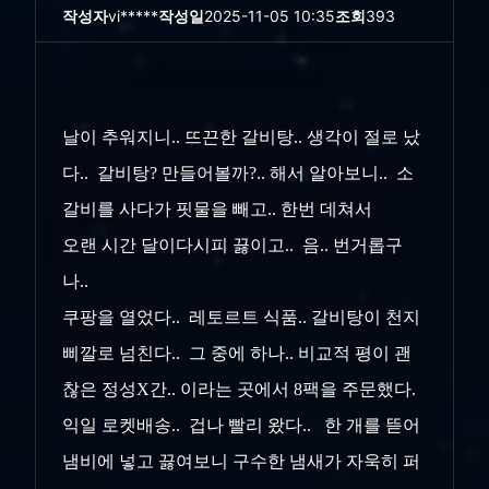
작성자
vi*****
작성일
2025-11-05 10:35
조회
393
날이 추워지니.. 뜨끈한 갈비탕.. 생각이 절로 났
다.. 갈비탕? 만들어볼까?.. 해서 알아보니.. 소
갈비를 사다가 핏물을 빼고.. 한번 데쳐서
오랜 시간 달이다시피 끓이고.. 음.. 번거롭구
나..
쿠팡을 열었다.. 레토르트 식품.. 갈비탕이 천지
삐깔로 넘친다.. 그 중에 하나.. 비교적 평이 괜
찮은 정성X간.. 이라는 곳에서 8팩을 주문했다.
익일 로켓배송.. 겁나 빨리 왔다.. 한 개를 뜯어
냄비에 넣고 끓여보니 구수한 냄새가 자욱히 퍼