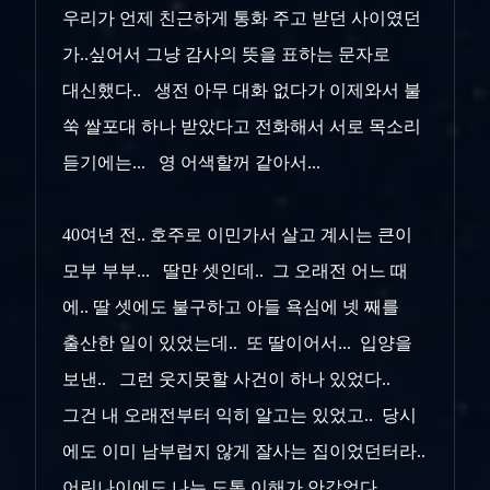
우리가 언제 친근하게 통화 주고 받던 사이였던
가..싶어서 그냥 감사의 뜻을 표하는 문자로
대신했다.. 생전 아무 대화 없다가 이제와서 불
쑥 쌀포대 하나 받았다고 전화해서 서로 목소리
듣기에는... 영 어색할꺼 같아서...
40여년 전.. 호주로 이민가서 살고 계시는 큰이
모부 부부... 딸만 셋인데.. 그 오래전 어느 때
에.. 딸 셋에도 불구하고 아들
욕심에 넷 째를
출산한 일이 있었는데.. 또 딸이어서... 입양을
보낸.. 그런 웃지못할 사건이 하나 있었다..
그건 내 오래전부터 익히 알고는 있었고.. 당시
에도 이미 남부럽지 않게 잘사는 집이었던터라..
어린나이에도 나는 도통 이해가 안갔었다..