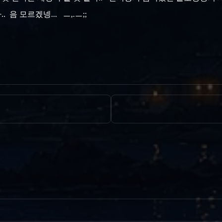
음 모르겠넹... ㅡ,.ㅡ;;