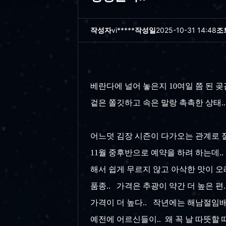
작성자
vi*****
작성일
2025-10-31 14:48
조
베란다에 널어 놓은지 10여일 쯤 된 곶
겉은 쫄깃하고 속은 말랑 촉촉한 상태.. 
어느덧 김장 시즌이 다가오는 관계로 절임
11월 중후반으로 예약을 하려 하는데..
해서 쉽게 무르지 않고 아삭한 맛이 오
품종.. 가격은 추광이 약간 더 높은 
가격이 더 높다.. 작년에는 해남절임배추
예전에 어르신들이.. 왜 꼭 날 따뜻할 