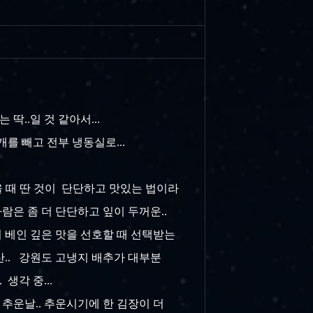
딱..일 것 같아서...
개를 빼고 전부 냉동실로...
추울 때 딴 것이 단단하고 맛있는 법이라
파람은 좀 더 단단하고 잎이 두꺼운..
이 베인 깊은 맛을 선호할 때 선택받는
산.. 강원도 고냉지 배추가 대부분
생각 중...
 추운날.. 추운시기에 한 김장이 더