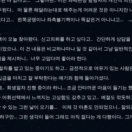
 바 없다고... 그렇다면.. 이는 과세관청 담당자의 개인적 의견
두된다.. 머 물론 해달라는대로 해주는게 어려운 것은 아니지만
요없다고... 왼쪽궁뎅이나 좌측볼기짝이나 똑같은거 아니냐고... ㅡ
객이 오늘 찾아왔다. 신고의뢰를 하고 싶다고.. 간단하게 상담을
이었으나.. 이 건 내용은 비교하나마나 일 것 같아서 그냥 일반
액을 제시하니.. 너무 고맙다며 좋아라 한다.
절차를 밟고 있는 중이기도 하고.. 금전적으로 여유가 있는 사람
입금을 마치고 잘 부탁한다는 얘기와 함께 돌아가셨다.
.. 회생절차 진행 중이라 하니... 조금 안타까운 마음이 들기는 했
 중 어휘선택에서 느껴지는 고상함도 갖추고 있고.. 예절도 깎듯
 수 있는 그런 날이 오기를... 이제 갓 마흔도 안되었으니.. 잘되겠
하구만... 그런 생각이 들어 그래도 아직 젊다는 게 다행이다.. 그게