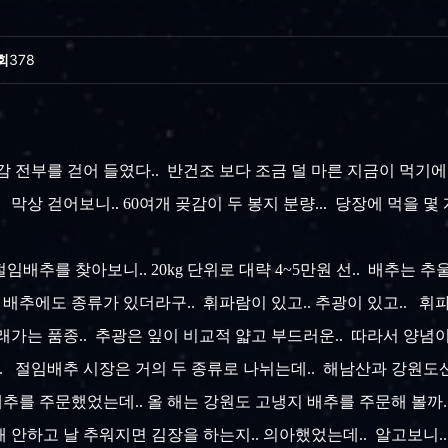
회
378
감 전부를 걷어 들였다.. 반건조 보다 조금 덜 마른 지금이 먹기에는 
막상 걷어보니.. 60여개 곶감이 두 봉지 분량... 당장에 먹을 몇 
배추를 찾아보니.. 20kg 단위로 대략 4~5만원 선.. 배추는 
 배추에도 종류가 있더라구.. 휘파람이 있고.. 추광이 있고.. 휘
래가는 품종.. 추광은 잎이 비교적 얇고 부드러운.. 따라서 양념
편.. 절임배추 시장은 거의 두 종류로 나뉘는데.. 해남산과 강원도
를 주문했었는데.. 올 해는 강원도 고냉지 배추를 주문해 볼까.. 
때 안하고 날 추워지면 김장을 하는지.. 의아했었는데.. 알고보니..