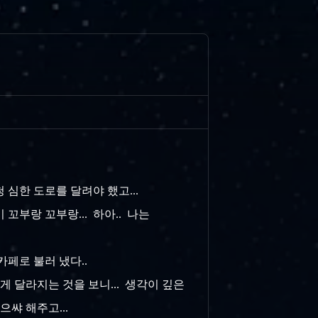
청 심한 도로를 달려야 했고...
꼬부랑 꼬부랑... 하아.. 나는
카페로 불러 냈다..
하게 달라지는 것을 보니... 생각이 깊은
으쌰 해주고...