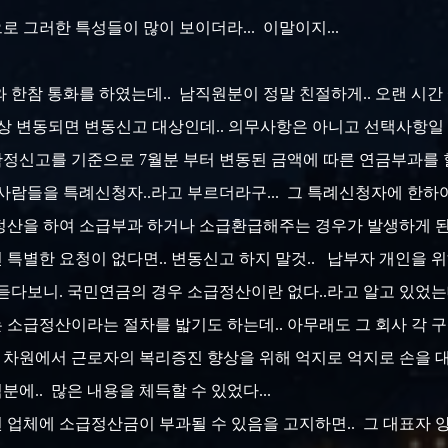
 그러한 특성들이 많이 보이더라... 이말이지...
 한참 통화를 하였는데.. 남직원분이 정말 친절하게.. 오랜 시간 
이상 변동되면 변동신고 대상인데.. 의무사항은 아니고 선택사항일
확정신고를 기준으로 7월분 부터 변동된 금액에 따른 연금부과를 할
 그 사람들을 특례신청자..라고 부르더라구... 그 특례신청자에 한
정산을 하여 소급부과 하거나 소급환급해주는 경우가 발생하게 된다
선 특별한 요청이 없다면.. 변동신고 하지 말것.. 납부자 개인을 
듣다보니. 국민연금의 경우 소급정산이란 없다..라고 알고 있었는
 소급정산이라는 절차를 밟기도 하는데.. 아무래도 그 회사 각
적 차원에서 근로자의 복리증진 향상을 위해 억지로 억지로 손을 대
에.. 많은 내용을 체득할 수 있었다...
된 업체에 소급정산금이 부과될 수 있음을 고지하면.. 그 대표자 양