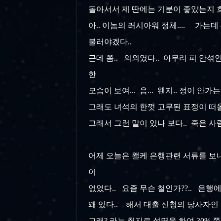
돌아서서 제 딴에는 기분이 좋았는지 
아.. 이놈의 러시아워 정체.... 가는데
불러야겠다..
근데 쫌.. 의외였다.. 아무리 피 안섞
한
모습이 보여... 음... 왠지.. 정이 안
그래도 녀석의 한껏 고무된 표정이 떠올라.
그래서 그런 말이 있나 보다.. 죽은 사람만
어제 오늘은 왤케 은행관련 서류를 보내
이
없었다.. 요즘 무슨 철인가??.. 은행
꽤 있다.. 해서 대출 신청의 당사자인
그래? 라는 취지로 설명을 하여 30%