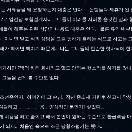
보이는 서류들을 왜 요청하는지 대충은 안다... 은행들과 제휴가 
래? 기업전담 보험설계사.. 그네들이 이러쿵 저러쿵 솔깃한 말과 
네들이 해주는 관련 상담의 내용도 대충은 안다.. 물론 유익한 
는.. 아니면 말고 식의 상담을 그럴 듯하게 홀리는 식으로 하고는
행태가 백이면 백이기 때문에.. 나는 그네들의 현란한 혓바닥에 현
가하면 7백억 짜리 회사라고 말도 안되는 헛소리를 하지를 않나..
 그들을 곱게 볼 수만도 없다...
조선족인지.. 하여간에 그 손님.. 작년 종소세 기한후 신고서 작성
라고... ㅡ,.ㅡ.. 음.. 양심적인 분인가? 싶었다...
렇게 비용을 빼고 줄이고 해서 본인이 원하는 수준으로 환급액을 대
우가 되서.. 처음엔 속으로 조금 당황스럽기는 했다..