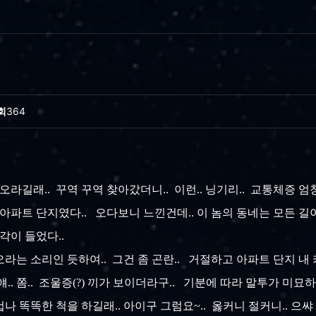
회
364
 오라길래.. 꾸역 꾸역 찾아갔더니.. 이런.. 닝기리.. 교통체증 엄
아파트 단지였다.. 오다보니 느낀건데.. 이 놈의 동네는 모든 길이 
생각이 들었다..
라는 소리인 듯하여.. 그건 좀 곤란.. 거절하고 아파트 단지 내 
얘.. 쫌.. 조울증(?) 끼가 보이더라구.. 기분에 따라 말투가 미묘
나 똑똑한 척을 하길래.. 아이구 그럼요~.. 옳커니 절커니.. 으쌰 