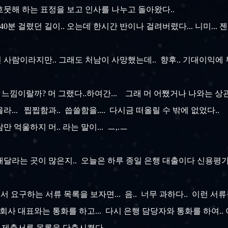
흐뭇해 하는 표정을 보고 인사를 나누고 돌아왔다..
 40분 걸렸던 길이.. 오는데 한시간 반이나 걸려버렸다... 니미...
인 사람이라지만.. 그래도 처남이 사망했는데.. 향후.. 기대이익에 부
가는 느낌이랄까? 머 그랬다..하여간... 그래 머 어쨌거나 나와는 상관
.. 찝찝함과.. 씁쓸함을.... 다시금 떠올릴 수 밖에 없었다..
 억울하지 머.. 라는 말이... ㅡ,.ㅡ
달라는 곳이 많은지.. 오늘은 하루 종일 은행 대출이다 신용평가
에서 요구하는 서류 목록을 보자면... 음.. 너무 과하다.. 이런 
 회사 대표와는 통화를 하고... 다시 은행 담당자와 통화를 하여.
 쯤 제출서류 목록을 단축시켰다..