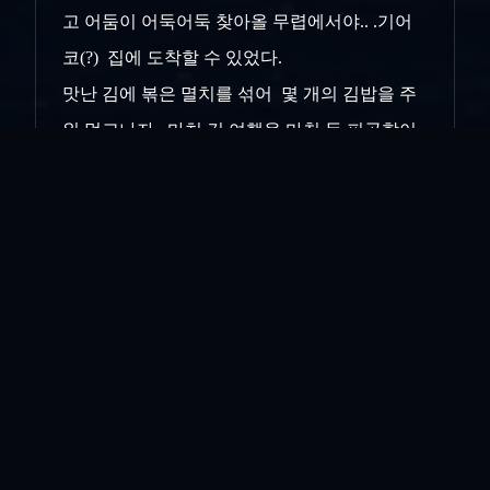
고 어둠이 어둑어둑 찾아올 무렵에서야.. .기어
코(?) 집에 도착할 수 있었다.
맛난 김에 볶은 멸치를 섞어 몇 개의 김밥을 주
워 먹고나자.. 마치 긴 여행을 마친 듯 피곤함이
급 몰려들었다.. 눈꺼플이 스르르 ...
천근 만근
무거워오고 눈을 감고 혼잣말로.. 잠꼬대처럼..
"아이고 나도 늙었네..이제.."
인쇄
«
여인의 향기..
온다하던..
»