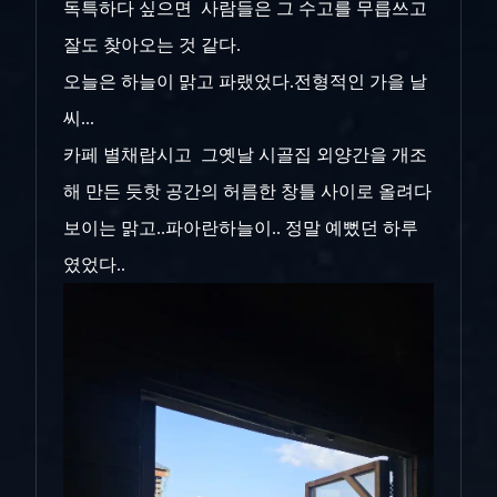
독특하다 싶으면 사람들은 그 수고를 무릅쓰고
잘도 찾아오는 것 같다.
오늘은 하늘이 맑고 파랬었다.전형적인 가을 날
씨...
카페 별채랍시고 그옛날 시골집 외양간을 개조
해 만든 듯핫 공간의 허름한 창틀 사이로 올려다
보이는 맑고..파아란하늘이.. 정말 예뻤던 하루
였었다..