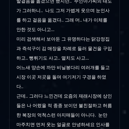
발걸음을 옮겼으면 했지만.. 주인아가씨의 태도
가 그러하니.. 나도 그저 가볍게 웃으며 눈인사
를 하고 걸음을 옮겼다.. 그래 머.. 내가 이체를
안한 것도 아니고...
미리 검색해서 보아둔 그 유명하다는 닭강정집
과 즉석구이 김 매장을 차례로 들러 물건을 구입
하고.. 뻥튀기도 사고.. 멸치도 사고...
어느새 양손에 까만 비닐봉다리 여러개를 들고
시장 이곳 저곳을 돌며 여기저기 구경을 하였
다..
근데.. 그러다 느낀건데 요즘의 재래시장에 상인
들은 나 어렸을 적 종종 보이던 불친절하고 허름
한 복장의 억척스런 아지매들이 아니다. 눈만
마주치면 먼저 웃는 얼굴로 안녕하세요 인사를