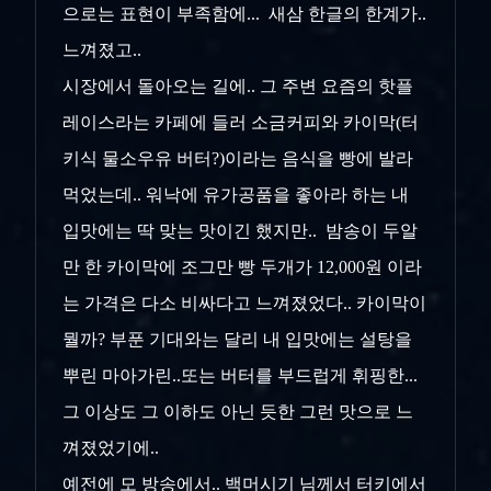
으로는 표현이 부족함에... 새삼 한글의 한계가..
느껴졌고..
시장에서 돌아오는 길에.. 그 주변 요즘의 핫플
레이스라는 카페에 들러 소금커피와 카이막(터
키식 물소우유 버터?)이라는 음식을 빵에 발라
먹었는데.. 워낙에 유가공품을 좋아라 하는 내
입맛에는 딱 맞는 맛이긴 했지만.. 밤송이 두알
만 한 카이막에 조그만 빵 두개가 12,000원 이라
는 가격은 다소 비싸다고 느껴졌었다.. 카이막이
뭘까? 부푼 기대와는 달리 내 입맛에는 설탕을
뿌린 마아가린..또는 버터를 부드럽게 휘핑한...
그 이상도 그 이하도 아닌 듯한 그런 맛으로 느
껴졌었기에..
예전에 모 방송에서.. 백머시기 님께서 터키에서