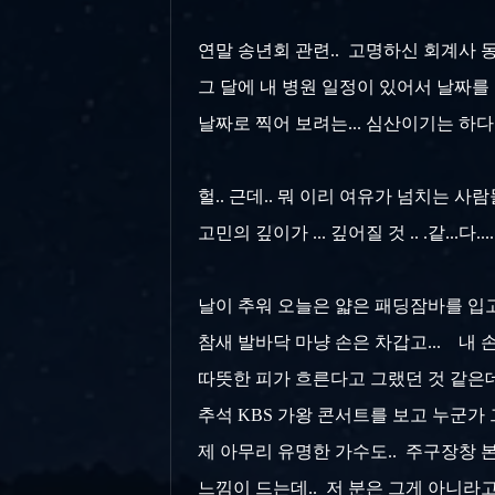
연말 송년회 관련.. 고명하신 회계사 동생
그 달에 내 병원 일정이 있어서 날짜를
날짜로 찍어 보려는... 심산이기는 하다.
헐.. 근데.. 뭐 이리 여유가 넘치는 사
고민의 깊이가 ... 깊어질 것 .. .같...다....
날이 추워 오늘은 얇은 패딩잠바를 입고 
참새 발바닥 마냥 손은 차갑고... 내 
따뜻한 피가 흐른다고 그랬던 것 같은데.
추석 KBS 가왕 콘서트를 보고 누군가 
제 아무리 유명한 가수도.. 주구장창 
느낌이 드는데.. 저 분은 그게 아니라고.