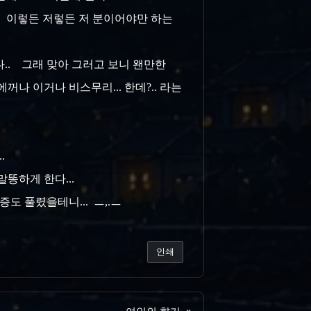
.. 이렇든 저렇든 저 분이어야만 하는
다.. 그래 맞아 그러고 보니 왠만한
꺼나 이거나 비스무리... 한데?.. 라는
..
 말똥하게 한다...
증도 풀렸을테니... ㅡ,.ㅡ
인쇄