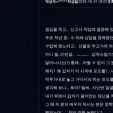
작성자
vi*****
작성일
2025-10-21 18:01
조
점심을 먹고.. 신고서 작업에 열중해 있는
주로 작년 중.. 수 차례 상담을 청해
구입해 왔노라고.. 선물로 주고가려 하
아니 멀..이런걸.. ㅡ,.ㅡ.. 갑작스
달아나시는(?) 통에.. 어쩔 수 없이 그
왜지? 왜 갑자기 이 시국에 포도를?..
막무가내로 놓고 가다시피 하는 포도를 
생각해 보니.. 뭐야? 벌써.. 지난번 얼
내가 뒤에서 갑자기 끌어안는 장난을 치긴
그 때 저 분의 배우자 되시는 분은 깜
했었는데... 정말 깜짝 놀랐다고...