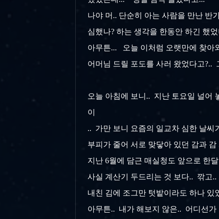
나야 머.. 단순히 아는 사람을 만난 
심했나? 하는 생각을 한동안 하긴 했었
아무튼... 오늘 이처럼 오랫만에 찾아와
어머님 드릴 포도를 사러 왔었다고?.. 
오늘 아침에 보니.. 지난 토요일 널어 놓
이
.. 가만 보니 요즘의 일교차 심한 날
부피가 줄어 서로 맞닿아 있던 감과 감 
지난 6월에 담근 매실청도 앞으로 한달 쯤
사실 계산기 두드리는 것 보다.. 깎고..
내친 김에 조그만 텃밭이라도 하나 있었으
아무튼.. 내가 해보지 않은.. 어디선