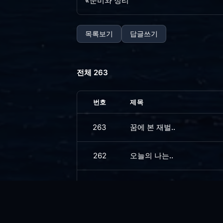
«
준비와 정리
목록보기
답글쓰기
전체 263
번호
제목
263
꿈에 본 재벌..
262
오늘의 나는..
261
싸구려 만년필
260
아픈와중에.. 리팩토링....