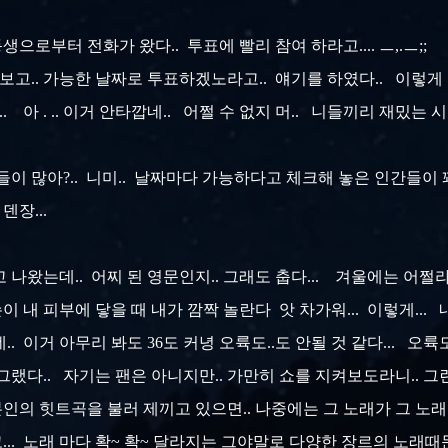
으로부터 전화가 왔다.. 투표에 빨리 참여 하라고.... ㅡ,.ㅡ;;
 보고.. 가능한 날짜로 투표하겠노라고.. 얘기를 하였다.. 이렇
. 아 . .. 이거 안타깝네.. 어쩔 수 없지 머.. 니들끼리 재밌는 
람들이 많아?.. 니미.. 날짜마다 가능하다고 체크해 놓은 인간들이 꽤
 덴장...
나왔는데.. 어찌 된 영문인지.. 그래도 춥다... 겨울에는 어쩔라고
손이 내 피부에 닿을 때 내가 깜짝 놀란다 앗 차가워... 이렇게..
. 이거 아무리 봐도 36도 커녕 오륙도..도 안될 것 같다... 오
그랬다.. 자기는 팬은 아니지만.. 가만히 쇼를 지켜보도라니.. 그런
본인의 힛트곡을 불러 제끼고 있으면.. 나중에는 그 노래가 그 노
.. 노래 마다 확~ 확~ 달라지는 그야말로 다양한 장르의 노래때문에