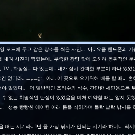
 모드에 두고 같은 장소를 찍은 사진... 아.. 요즘 핸드폰의 기
 내며 사진이 찍혔는데.. 부족한 광량 탓에 오히려 몽환적인 분위가
 TV , 화장실... 다 있는데.. 내가 잠시 간과한 부분이 하나 
 없더라.. ㅡ,.ㅡ;;; 아.... 이 곳으로 오기위해 배를 탈 때.
야 알았다.. 머 일반적인 조리수와 식수, 간단한 세면용으론 부
 수 없는 치명적인 단점이 있었음을 미처 예약할 때는 알지 못했
... 성능 빵빵한 에어컨 아래 몸을 식혀가며 들락 날락 낚시를 하
 빼는 시기라.. 1년 중 가장 낚시가 안되는 시기라 하더니 역시