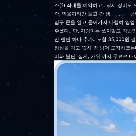
스(?) 좌대를 예약하고.. 낚시 장비도 
즉, 먹을꺼리만 들고 간 셈.. ㅡ,.
입구 문을 열고 들어가자 다행히 영업 
주셨다.. 단, 지렁이는 쓰지말고 떡밥만
만 랜턴 하나 추가.. 도합 35,000원 결제
점심을 먹고 12시 좀 넘어 도착하였
비와 불판, 집게, 가위 까지 무료로 대