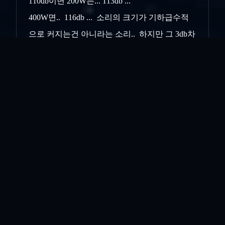
110db이면 200W는... 113db ...
400W면.. 116db ... 소리의 크기가 기하급수적
으로 커지는건 아니라는 소리.. 하지만 그 3db차
이를 인간의 귀는 엄청 크게 느끼기는 한다고...
그니까.. 500와트 1천와트 짜리 앰프는 일반 가
정용이기 보다는 공연장, 클럽 같은데에서 필요
한 앰프인 것... 일부 오디오 매니아들은 그런
하이엔드 급 앰프를 가정용으로 사용하기도 하
는데.. 그건 그만큼 출력의 여유가 있다는 뜻이
니.. 그에 걸맞는 묵직한.. 스피커를 가볍게 구동
할
수 있다는 소리이기도 하니까.. 머.. 전적으로
리스너의 오디오 취향에 속하는 영역.. 되시겠