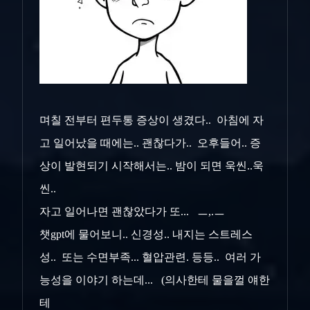
며칠 전부터 편두통 증상이 생겼다.. 아침에 자
고 일어났을 때에는.. 괜찮다가.. 오후들어.. 증
상이 발현되기 시작해서는.. 밤이 되면 욱씬..욱
씬..
자고 일어나면 괜찮았다가 또... ㅡ,.ㅡ
챗gpt에 물어보니.. 신경성.. 내지는 스트레스
성.. 또는 수면부족... 혈압관련. 등등.. 여러 가
능성을 이야기 하는데... (의사한테 물을껄 얘한
테