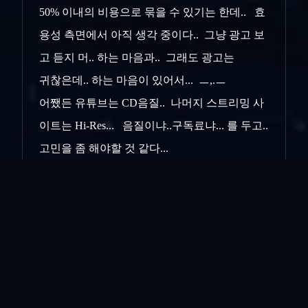
50% 이내의 비용으로 묶을 수 있기는 한데.. 효
용성 측면에서 아직 생각 중이다.. 그냥 광고 보
고 듣지 머.. 하는 마음과.. 그래도 광고는
귀찮은데.. 하는 마음이 있어서... ㅡ,.ㅡ
어쨌든 유튜브는 CD음질.. 나머지 스트리밍 사
이트는 Hi-Res... 음질이냐..구독료냐... 를 두고..
고민을 좀 해야할 것 같다...
그나저나 금요일...
시간가는게 왜케 잘가지?.. 벌써 금요일이다...
이번 주는 특별히 한 것도 .. 머 없는데... 쩝...
시골에 홀로 남으신 장모님은.. 망상 증세가 더
욱 심해지셔서.. 밤이면 툭하면 무섭다고 처남