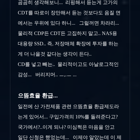
곰곰히 생각해보니... 리핑해서 듣는게 고가의
CDT를 따로이 장만해서 듣는 것보다도 음질 면
에서는 우위에 있다 하니... 그럴꺼면 차라리...
물리적 CDP든 CDT든 고집하지 말고.. NAS용
대용량 SSD.. 즉, 저장매체 확장에 투자를 하는
게 더 나을것 같다는 생각이 든다..
CD를 넣고 빼는.. 물리적이고도 아날로그적인
감성... 버리지머.. ㅡ,.ㅡ ...
으뜸효율 환급...
일전에 산 가전제품 관련 으뜸효율 환급제도라
는게 있어서... 구입가격의 10%를 돌려준다고?
국가에서?..이게 되나? 미심쩍은 마음을 안고
일단 신청은 했었는데... 이제야 알았는데
이 제