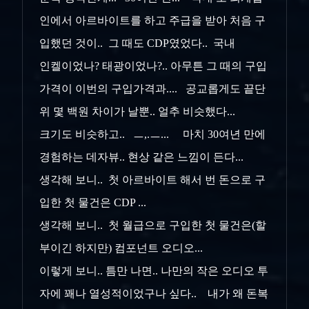
인에서 아르바이트를 하고 주급을 받아 처음 구
입했던 것이.. 그 때도 CDP였었다.. 국내
인켈이었나? 태광이었나?.. 아무튼 그 때의 구입
가격이 이번의 구입가격과.... 공교롭게도 끝단
위 몇 백원 차이가 날뿐.. 얼추 비슷했다...
크기도 비슷하고.. ㅡ,.ㅡ... 마치 30여년 만에
경험하는 데자뷰.. 현상 같은 느낌이 든다...
생각해 보니.. 첫 아르바이트 해서 번 돈으로 구
입한 첫 물건은 CDP ...
생각해 보니.. 첫 월급으로 구입한 첫 물건은(할
부이긴 하지만) 컴포넌트 오디오...
이렇게 보니.. 틈만 나면.. 나만의 작은 오디오 투
자에 꽤나 열성적이었구나 싶다.. 내가 왜 돈복