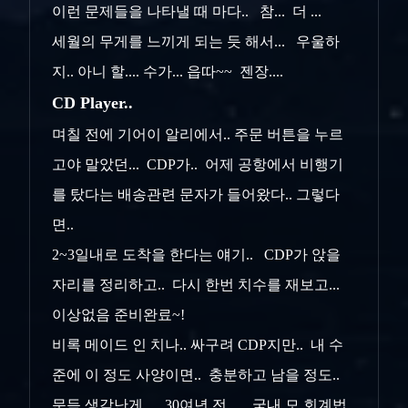
이런 문제들을 나타낼 때 마다.. 참... 더 ...
세월의 무게를 느끼게 되는 듯 해서... 우울하
지.. 아니 할.... 수가... 읍따~~ 젠장....
CD Player..
며칠 전에 기어이 알리에서.. 주문 버튼을 누르
고야 말았던... CDP가.. 어제 공항에서 비행기
를 탔다는 배송관련 문자가 들어왔다.. 그렇다
면..
2~3일내로 도착을 한다는 얘기.. CDP가 앉을
자리를 정리하고.. 다시 한번 치수를 재보고...
이상없음 준비완료~!
비록 메이드 인 치나.. 싸구려 CDP지만.. 내 수
준에 이 정도 사양이면.. 충분하고 남을 정도..
문득 생각난게... 30여년 전... 국내 모 회계법