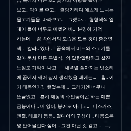
꿈 속에서 나는 또.. 몇 개의 어항을 들여다
보고.. 먹이를 주고.. 촐랑거리며 예쁘게 노니는
물고기들을 바라보고... 그랬다... 형형색색 열
대어 들이 너무도 예뻤던 바.. 분명히 기억
하는데.. 꿈 속에서의 모습은 모든 것이 총천연
색.. 칼라.. 였다.. 꿈속에서 비트와 소고기를
갈아 뭉쳐 만든 특별식.. 의 말랑말랑하고 찰진
느낌도 기억이 나고... 새벽녘 쏟아지는 빗소리
에 꿈에서 깨어 잠시 생각했을 때에는... 흠.. 이
거 태몽인가?.. 했었는데... 그러기엔
너무나
뜬금없고.. 흔히 태몽의 주인공이곤 하는 예쁜
금붕어나... 머 잉어, 붕어도 아니고.. 디스커스,
엔젤, 테트라 등등.. 열대어의 구성이... 태몽으론
영 안어울린다 싶어 .. 그건 아닌 것 같고... ㅡ,.