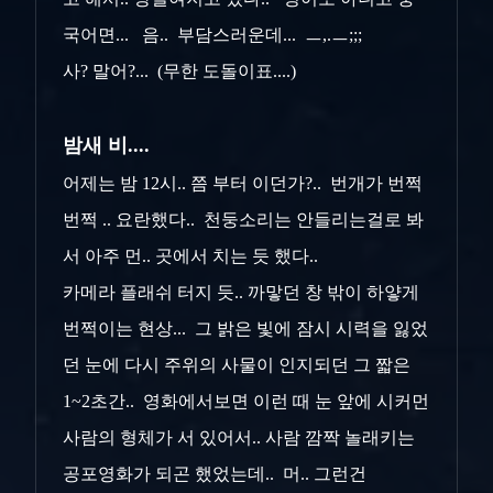
국어면... 음.. 부담스러운데... ㅡ,.ㅡ;;;
사? 말어?... (무한 도돌이표....)
밤새 비..
..
어제는 밤 12시.. 쯤 부터 이던가?.. 번개가 번쩍
번쩍 .. 요란했다.. 천둥소리는 안들리는걸로 봐
서 아주 먼.. 곳에서 치는 듯 했다..
카메라 플래쉬 터지 듯.. 까맣던 창 밖이 하얗게
번쩍이는 현상... 그 밝은 빛에 잠시 시력을 잃었
던 눈에 다시 주위의 사물이 인지되던 그 짧은
1~2초간.. 영화에서보면 이런 때 눈 앞에 시커먼
사람의 형체가 서 있어서.. 사람 깜짝 놀래키는
공포영화가 되곤 했었는데.. 머.. 그런건