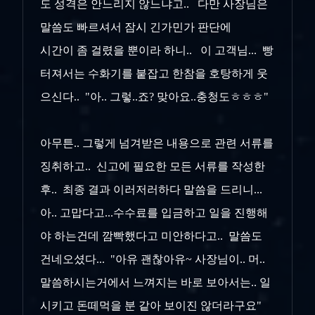
도 성격은 안느리지 않느냐고.. 다만 사장님은
말씀도 빠르셔서 잠시 긴가민가 판단에
시간이 좀 걸렸을 뿐이라 하니.. 이 고객님... 빵
터져서는 수화기를 붙잡고 한참을 호탕하게 웃
으신다.. "아.. 그렇..죠? 맞아요..충청도ㅎㅎㅎ"
아무튼.. 그렇게 넘겨받은 내용으로 관련 서류를
징취하고.. 신고에 필요한 모든 서류를 작성한
후.. 최종 결과 이러저러하다 말씀을 드리니...
아.. 고맙다고...수수료를 입금하고 일을 진행해
야 하는건데 깜빡했다고 미안하다고.. 말씀도
건네오셨다... "아유 괜찮아유~ 사장님이.. 머..
말씀하시는거에서 느껴지는 바로 보아서는.. 일
시키고 돈떼먹을 분 같아 보이진 않더라구요"