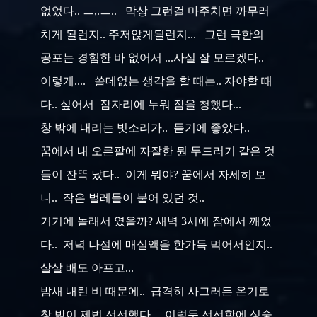
없었다.. ㅡ,.ㅡ.. 막상 그런걸 마주치면 까무러
치게 될런지.. 주저앉게될런지... 그런 극한의
공포는 경험한 바 없어서 ...사실 잘 모르겠다..
이렇게.... 쓸데없는 생각을 할 때는.. 자야할 때
다.. 싶어서 잠자리에 누워 잠을 청했다...
창 밖에 내리는 빗소리가.. 듣기에 좋았다..
꿈에서 내 오른팔에 자잘한 뭔 두드러기 같은 것
들이 잔뜩 났다.. 이게 뭐야? 꿈에서 자세히 보
니.. 작은 벌레들이 붙어 있던 것..
거기에 놀래서 였을까? 새벽 3시에 잠에서 깨었
다.. 저녁 나절에 매실액을 한가득 먹어서인지..
살살 배도 아프고...
밤새 내린 비 때문에.. 급격히 사그러든 온기로
창 밖이 제법 선선했다.. 이렇듯 선선함에 싱숭