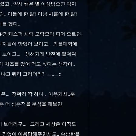
셨고.. 약사 쌤은 별 이상없으면 먹지
럼.. 이틀에 한 알? 아님 사흘에 한 알?
를 했다..
 유령 캐스퍼 처럼 모락모락 피어 오르던
 과자들이 맛있어 보이고.. 와플대학에
 보이고... 생선가게 난전에 펼쳐져
 치즈를 얹어 먹고 싶다는 생각이..
냐고 뭐라 그러더라? ㅡ,.ㅡ;;
.. 정확히 딱 하나.. 이용가치..뿐
한층 더 심층적을 분석을 해보면
 보더라구... 그리고 세상은 아직도
 아낌없이 이용당해주면서도.. 속상함을