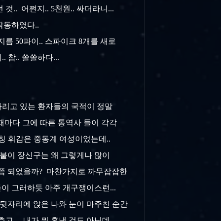
.. 어쩐지.. 5천원.. 싸더라니...
 작동하였다..
 50파이.. 스파이크 8개를 새로
 참.. 쏠쏠하다...
기다리고 있는 환자들의 국적이 정말
날 때마다 그에 따른 통역사 들이 각각
 칭칭 휘감은 중동계 여성이었는데..
왠 금붙이 장신구는 왜 그렇게나 많이
살 쯤 되었을까? 마찬가지로 까무잡잡한
이 그러하듯 아주 개구쟁이스런...
 뒷자리에 앉은 나와 눈이 마주친 순간
.. 내가 뭐 혼낸 것도 아닌데..