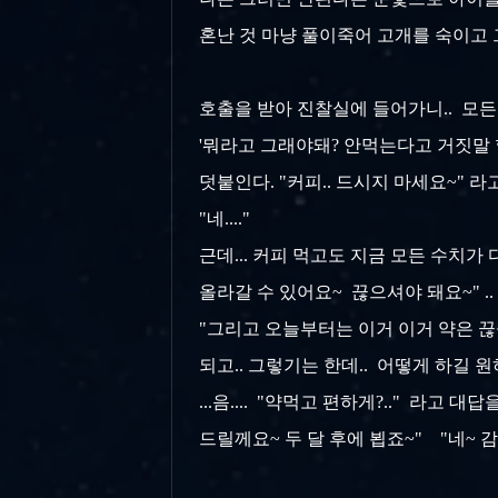
혼난 것 마냥 풀이죽어 고개를 숙이고 그
호출을 받아 진찰실에 들어가니.. 모든 수치
'뭐라고 그래야돼? 안먹는다고 거짓말 할
덧붙인다. "커피.. 드시지 마세요~" 라
"네...."
근데... 커피 먹고도 지금 모든 수치가
올라갈 수 있어요~ 끊으셔야 돼요~" .. 하
"그리고 오늘부터는 이거 이거 약은 끊을
되고.. 그렇기는 한데.. 어떻게 하길 
...음.... "약먹고 편하게?.." 라
드릴께요~ 두 달 후에 뵙죠~" "네~ 