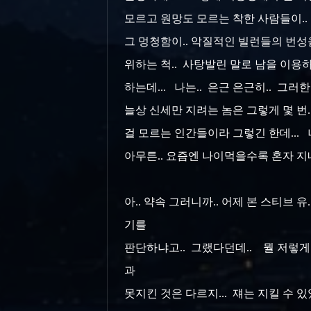
모르고 원망도 모르는 착한 사람들이.. 
그 멍청함이.. 악질적인 빌런들의 번성을
위하는 척.. 사탕발린 말로 남을 이용
하는데... 나는.. 은근 은근히.. 그러
늘상 신세만 지려는 놈은 그렇게 몇 번.
걸 모르는 인간들이라 그렇긴 한데...
아무튼.. 요즘엔 나이먹을수록 혼자 지내는
아.. 약속 그러니까.. 어제 본 스티브 유.
기를
판단하냐고.. 그랬다던데.. 뭘 저렇게 
과
못지킨 것은 다르지... 쟤는 지킬 수