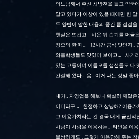
의느님께서 주신 처방전을 들고 약국에 
말고 있다가 이상이 있을 때에만 한 알 먹으
두 양반이 말한 내용의 중간 쯤 접점을
햇살은 뜨겁고.. 비온 뒤 습기를 머금
정오의 한 때... 12시간 금식 탓인지
와플학생들도 맛있어 보이고... 사거
있는 고등어며 이름모를 생선들도 다 맛
간절해 왔다.. 음.. 이거 나는 정말 좋
내가.. 자영업을 해보니 확실히 깨달은건
이더라구... 친절하고 상냥해? 이용가
그 이용가치라는 건 결국 내게 금전적인
사람이 사람을 이용하는.. 타인을 이용
불쌍하게도.. 그렇게 이용당해 주는 착