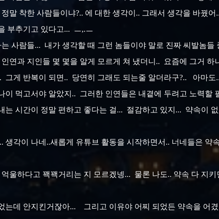
정말 착한 사람들이냐?.. 에 대한 생각이.. 그래서 생각을 바꿨어
 부추기고 있다고... ㅡ,.ㅡ
하는 사람들... 내가 생각할 때 그런 놈들이야 말로 진짜 씨발놈
한 인연과 지인들 몇 몇을 알게 모르게 쳐 냈더니.. 요즘에 그거 하
. 그게 반복이 되면.. 당연히 그래도 되는줄 알더라구?.. 아마도.
 나이 먹고서야 알았지.. 그러한 인연들은 내곁에 두려고 노력할 
 시간이 정말 편하고 좋다는 걸... 절감하고 있지... 약속이 없는
.. 생각이 나네..새
롭게 유튜브 활동을 시작하면서.. 너네들은 약속
억울하다고 꽥꽥거리는 지 모르겠넹... 물론 나도.. 약속 다 지키
 있었는데 안지킨거잖아... 그리고 이유야 어찌 되었든 약속을 어겼