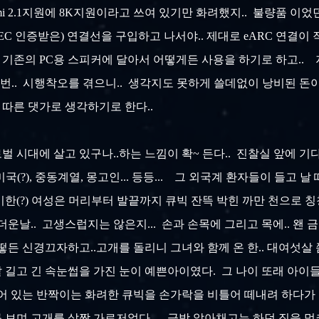
i 2.1지원에 8K지원이라고 쓰여 있기만 화려했지.. 불량품 이었던 것
HEC 인증받은) 연결선을 구입하고 나서야.. 제대로 eARC 연결이
존의 PC용 스피커에 달아서 어떻게든 사용을 하기로 하고.. 지름
번.. 시행착오를 겪으니.. 생각지도 못하게 쓸데없이 낭비된 돈이..
험에 따른 댓가로 생각하기로 한다..
로벌 시대에 살고 있구나..하는 느낌이 확~ 든다.. 진찰실 앞에 
미국(?), 중동계열, 몽고인... 등등... 그 외국계 환자들이 들고 
 특이한(?) 여성은 머리부터 발끝까지 큐빅 잔뜩 박힌 까만 천으로
이 더운날.. 고생스럽지는 않은지... 손과 손목에 그리고 목에.. 
어떻든 신경끄자하고..고개를 돌리니 그녀와 함께 온 한.. 대여섯
 길고 긴 속눈썹을 가진 눈이 예쁜아이였다. 그 나이 또래 아이들
붙어 있는 반짝이는 화려한 큐빅을 손가락을 비틀어 떼내려 하다가
보며 고개를 살짝 가로저었다.. 금방 알아채고는 하던 짓을 멈추고