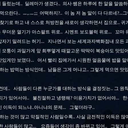
들렀는데.. 딜레마가 생겼다.. 의사 쌤은 하루에 한 알을 말씀하
란다.. ㅡ,.ㅡ;;; 어떡하지?.. 이 놈 저 놈 말이 다 다르네?...그
 찾기로 하고 내 스스로 처방전을 새로이 생각하면서 집으로.. 귀가
은 무더운 열기가 아스팔트 위로.. 시멘트 보도블럭 위로... 꼬마
.. 갑자기 밀려드는 허기... 지나면서 보는 세계과자백화점내 모든
리 모퉁이 과일가게 앞 희뿌옇게 때깔고운 딱딱이 복숭아도 맛있어
있게만 보였다... 어서 빨리 집에가서 시원한 얼음물에 밥을 말아
아하는 밥먹는 방식인데.. 남들은 그게 머냐고.. 그렇게 먹으면 맛있
데.. 사람들이 다른 누군가를 대하는 방식을 결정짓는.. 그 원칙은.
치가 있어서야.. 불친절하고 냉랭해? 이용가치가 없어서야... 
 이득이 되느냐..아니냐의 문제... 그렇더라구..
하는 것이 많고 악질적인 사람일수록.. 사실 금전적인 이득은 많이
한 사람들이 많고... 요즘들어 생각이 좀 바뀌고 있어.. 그렇게