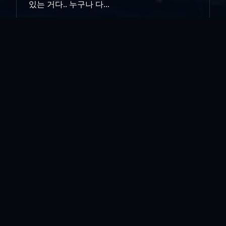
있는 거다.. 누구나 다...
언제나 변함없는 불면의 진리.... 벼는 익을수록
고개를 숙이는 거다... 역시.. 그러하다..
인쇄
«
알리와 당근..
글로벌 Patient..
»
목록보기
답글쓰기