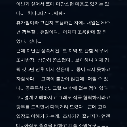
아닌가 싶어서 쪼매 미안스런 마음도 있기는 있
다.. 치나..따거~.. 쎄쎄~
휴가철이라 그런지 조용하던 차에.. 내일은 80주
년 광복절.. 휴일이다.. 어차피 조용한데 잘 되
었다.. 싶다...
근데 지난번 상속세건.. 모 지역 모 관할 세무서
조사반장.. 상당히 쫌스럽다.. 보아하니 이제 경
력 갓 5년 전후 이지 싶은데... 통이 크지 못하고
자잘하다... 고객이 불만이 많던데.. 어쩔 수 있
나.. 공무특성 상.. 그럴 수 밖에 없는 점이 있다
고.. 넓게 이해하시고 그래도 적극 협력하시라고
당부를 드리면서 다독거려 드렸다....근데 고객
입장도 이해가 가는게.. 조사기간 끝난지가 언젠
데.. 아직도 종결을 안하고 계속 소명요구... ㅡ,.