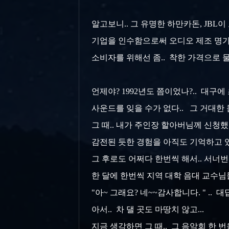
알고보니.. 그 유명한 하만카돈, JBL
기업을 인수함으로써 오디오 제조 명가로서
소비자를 위해선 좀.. 착한 가격으로 물건 
언제야? 1992년도 쯤이었나?.. 대구
사운드를 잊을 수가 없다.. 그 거대한 
그 때.. 내가 주인장 할아버님께 신청했
감전된 듯한 경험을 아직도 기억하고 있
그 후로도 어쩌다 한번씩 해서.. 서너번
한 달에 한번씩 지역 대학 음대 교수님
"아~ 그래요? 네~~감사합니다. " .. 
아서.. 차 댈 곳도 마땅치 않고...
지금 생각하면 그 때.. 그 음악회 한 번