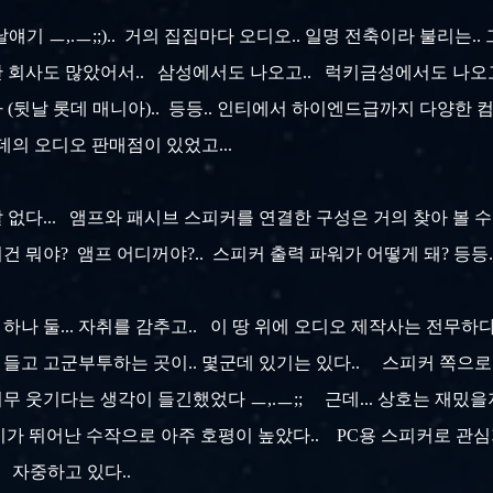
날얘기 ㅡ,.ㅡ;;).. 거의 집집마다 오디오.. 일명 전축이라 불리는
 회사도 많았어서.. 삼성에서도 나오고.. 럭키금성에서도 나오고..
 (뒷날 롯데 매니아).. 등등.. 인티에서 하이엔드급까지 다양한 
데의 오디오 판매점이 있었고...
잘 없다... 앰프와 패시브 스피커를 연결한 구성은 거의 찾아 볼 수 
이건 뭐야? 앰프 어디꺼야?.. 스피커 출력 파워가 어떻게 돼? 등등.
하나 둘... 자취를 감추고.. 이 땅 위에 오디오 제작사는 전무하다
들고 고군부투하는 곳이.. 몇군데 있기는 있다.. 스피커 쪽으로
너무 웃기다는 생각이 들긴했었다 ㅡ,.ㅡ;; 근데... 상호는 재밌을
성비가 뛰어난 수작으로 아주 호평이 높았다.. PC용 스피커로 관심
. 자중하고 있다..