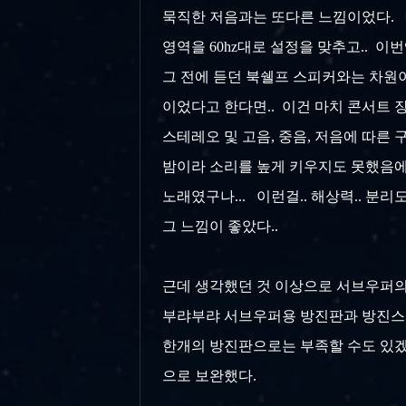
묵직한 저음과는 또다른 느낌이었다.
영역을 60hz대로 설정을 맞추고..
이번
그 전에 듣던 북쉘프 스피커와는 차원이
이었다고 한다면.. 이건 마치 콘서트 장
스테레오 및 고음, 중음, 저음에 따른 
밤이라 소리를 높게 키우지도 못했음에도
노래였구나... 이런걸.. 해상력.. 분
그 느낌이 좋았다..
근데 생각했던 것 이상으로 서브우퍼의
부랴부랴 서브우퍼용 방진판과 방진스파이
한개의 방진판으로는 부족할 수도 있겠다 
으로 보완했다.