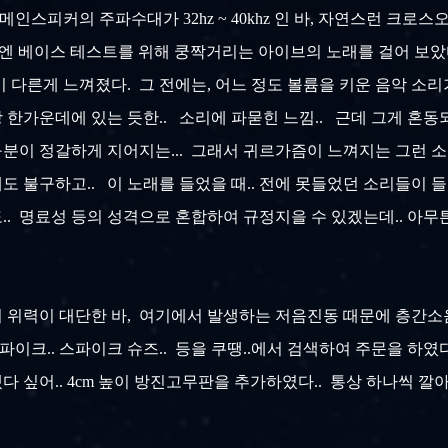
메인스피커의 주파수대가 32hz ~ 40khz 인 바,
자연스런 크로스
엔 베이스 테스트를 위해 쿵짝거리는 아이브의 노래를 걸어 보았다
 다른게 느껴졌다. 그 전에는, 어느 정도 볼륨을 키운 음악 소리가
 한가운데에 있는 듯한.. 소리에 파묻힌 느낌.. 근데 그게 혼동되
구분이 정갈하게 지어지는... 그래서 귀르가즘이 느껴지는 그런 소리
 불구하고.. 이 노래를 들었을 때.. 전에 못들었던 소리들이 들려
리도.. 명료성 등의 성격으로 혼합하여 규정지을 수 있겠는데.. 아
 위력이 대단한 바, 여기에서 발생하는 저음진동 때문에 층간소음
크.. 스파이크 슈즈.. 등을 쿠땡..에서 검색하여 주문을 하였
싶어.. 4cm 높이 방진고무판을 추가하였다.. 통상 하나씩 깔아놓