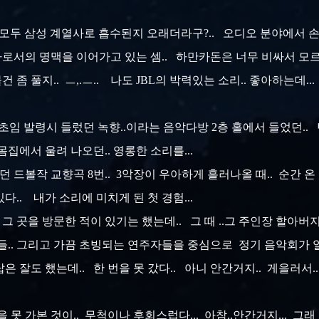
이 모두 삼성 계열사로 흡수된지 오래더라구?.. 오디오 분야에서 
의 명맥을 이어가고 있는 셈.. 하만카돈은 너무 비싸서 모르겠고.
좀 풀지.. ㅡ,.ㅡ.. 나도 JBL의 박력있는 소리.. 좋아하는데... 
에 초임 발령시 들렀던 녹향..이라는 음악다방 2층 홀에서 들었던.
몸집에서 울려 나오던.. 영롱한 소리를...
던 드볼작 교향곡 8번.. 3악장이 우아하게 흘러나올 때.. 순간 온
다.. 내가 소리에 미치게 된 첫 경험...
 그 곳을 방문한 적이 있기는 했는데.. 그 때 ..그 주인장 할아버
들.. 그리고 가끔 초빙되는 연주자들을 중심으로 정기 음악회가 열리
대답은 잘도 했는데.. 한 번을 못 갔다.. 아니 안간거지.. 게을러서..
을 못 가본 것이.. 무척이나 후회스럽다... 아참..안간거지... 그래