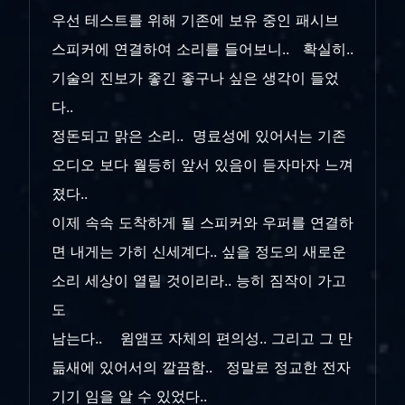
우선 테스트를 위해 기존에 보유 중인 패시브
스피커에 연결하여 소리를 들어보니.. 확실히..
기술의 진보가 좋긴 좋구나 싶은 생각이 들었
다..
정돈되고 맑은 소리.. 명료성에 있어서는 기존
오디오 보다 월등히 앞서 있음이 듣자마자 느껴
졌다..
이제 속속 도착하게 될 스피커와 우퍼를 연결하
면 내게는 가히 신세계다.. 싶을 정도의 새로운
소리 세상이 열릴 것이리라.. 능히 짐작이 가고
도
남는다.. 윔앰프 자체의 편의성.. 그리고 그 만
듦새에 있어서의 깔끔함.. 정말로 정교한 전자
기기 임을 알 수 있었다..